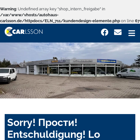
Warning
: Undefined array key "shop_intern_freigabe" in
/var/www/vhosts/autohaus-
carlsson.de/httpdocs/ELN_711/kundendesign-elemente.php
on line
67
Sorry! Прости!
Entschuldigung! Lo