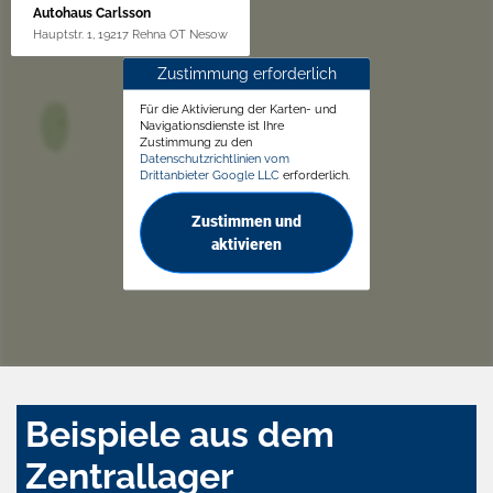
Autohaus Carlsson
Hauptstr. 1, 19217 Rehna OT Nesow
Zustimmung erforderlich
Für die Aktivierung der Karten- und
Navigationsdienste ist Ihre
Zustimmung zu den
Datenschutzrichtlinien vom
Drittanbieter Google LLC
erforderlich.
Zustimmen und
aktivieren
Beispiele aus dem
Zentrallager