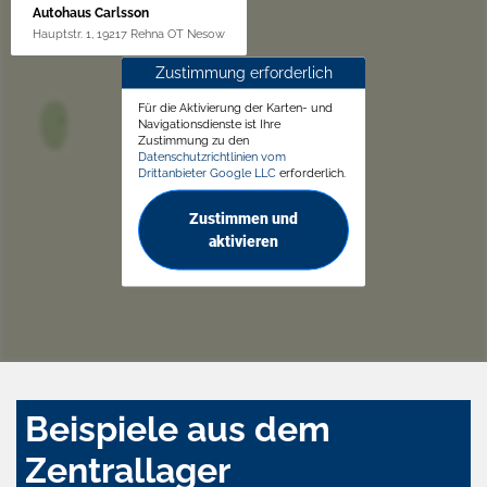
Autohaus Carlsson
Hauptstr. 1, 19217 Rehna OT Nesow
Zustimmung erforderlich
Für die Aktivierung der Karten- und
Navigationsdienste ist Ihre
Zustimmung zu den
Datenschutzrichtlinien vom
Drittanbieter Google LLC
erforderlich.
Zustimmen und
aktivieren
Beispiele aus dem
Zentrallager