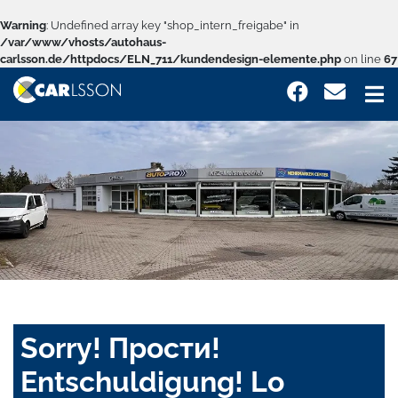
Warning
: Undefined array key "shop_intern_freigabe" in
/var/www/vhosts/autohaus-
carlsson.de/httpdocs/ELN_711/kundendesign-elemente.php
on line
67
Sorry! Прости!
Entschuldigung! Lo