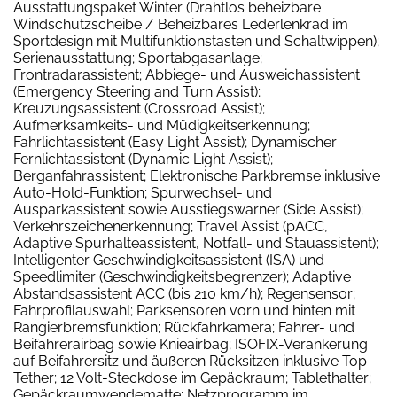
Ausstattungspaket Winter (Drahtlos beheizbare
Windschutzscheibe / Beheizbares Lederlenkrad im
Sportdesign mit Multifunktionstasten und Schaltwippen);
Serienausstattung; Sportabgasanlage;
Frontradarassistent; Abbiege- und Ausweichassistent
(Emergency Steering and Turn Assist);
Kreuzungsassistent (Crossroad Assist);
Aufmerksamkeits- und Müdigkeitserkennung;
Fahrlichtassistent (Easy Light Assist); Dynamischer
Fernlichtassistent (Dynamic Light Assist);
Berganfahrassistent; Elektronische Parkbremse inklusive
Auto-Hold-Funktion; Spurwechsel- und
Ausparkassistent sowie Ausstiegswarner (Side Assist);
Verkehrszeichenerkennung; Travel Assist (pACC,
Adaptive Spurhalteassistent, Notfall- und Stauassistent);
Intelligenter Geschwindigkeitsassistent (ISA) und
Speedlimiter (Geschwindigkeitsbegrenzer); Adaptive
Abstandsassistent ACC (bis 210 km/h); Regensensor;
Fahrprofilauswahl; Parksensoren vorn und hinten mit
Rangierbremsfunktion; Rückfahrkamera; Fahrer- und
Beifahrerairbag sowie Knieairbag; ISOFIX-Verankerung
auf Beifahrersitz und äußeren Rücksitzen inklusive Top-
Tether; 12 Volt-Steckdose im Gepäckraum; Tablethalter;
Gepäckraumwendematte; Netzprogramm im