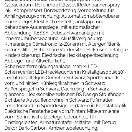
Gepäckraum; Reifenmobilitätsset (Reifenpannenspray
inkl. Kompressor); Bordwerkzeug; Vorbereitung für
Anhängerzugvorrichtung; Automatisch abblendbarer
Innenspiegel; Elektrisch einstell-, anklapp- und
beheizbare Außenspiegel mit automatischer
Abblendung; KESSY; Diebstahlwarnanlage mit
Innenraumüberwachung; Akustikverglasung;
Klimaanlage Climatronic (2-Zonen) mit Allergenfilter &
Geruchsfilter; Beheizbare Vordersitze; Elektrisch betätigte
Kindersicherung; Elektrische Heckklappenbedienung;
Abbiege- und Allwetterlicht;
Scheinwerferreinigungsanlage; Matrix-LED-
Scheinwerfer; LED-Heckleuchten in Kristallglasoptik; 18"-
Leichtmetallfelgen Comet in Schwarz; Sportfahrwerk
vorn und hinten; Kühlergrillrahmen in Schwarz;
Außenspiegel in Schwarz; Dachreling in Schwarz
glänzend; Heckscheibenwischer; RS Design Stoßfänger;
Sichtbare Auspuffendrohre in Schwarz; Fußmatten;
Lederlenkrad im Sportdesign; Pedalerie in Edelstahloptik;
Elektrische Fensterheber vorn/hinten; Mittelarmlehne
vorn; Sonnenschutzbelege beleuchtet; Tür-
Einstiegsleisten; Armaturentafel-Mittelteil mit Bezug;
Dekor Dark-Carbon; Ambientebeleuchtung;