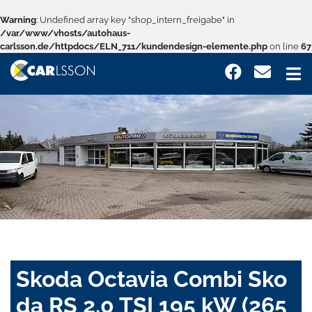
Warning
: Undefined array key "shop_intern_freigabe" in
/var/www/vhosts/autohaus-
carlsson.de/httpdocs/ELN_711/kundendesign-elemente.php
on line
67
Skoda Octavia Combi Sko
da RS 2.0 TSI 195 kW (265