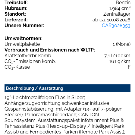
Treibstoff:
Benzin
Hubraum:
1.984 cm³
Standort:
Zentrallager
Lieferzeit:
ab ca. 10.08.2026
Unsere Nummer:
CAR3028353
Umweltnormen:
Umweltplakette
1 (None)
Verbrauch und Emissionen nach WLTP:
Kraftstoffverbr. komb.
7,1 l/100km
CO
-Emissionen komb.
161 g/km
2
CO
-Klasse
F
2
Beschreibung / Ausstattung
19"-Leichtmetallfelgen Elias in Silber;
Anhängerzugvorrichtung schwenkbar inklusive
Gespannstabilisierung, mit Adapter (13- auf 7-poligen
Stecker); Panoramaschiebedach; CANTON
Soundsystem; Ausstattungspaket Infotainment Plus &
Fahrassistenz Plus (Head-up-Display / Intelligent Park
Assist) und Fernbedientes Parken (Remote Park Assist);