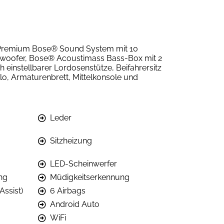
", Premium Bose® Sound System mit 10
bwoofer, Bose® Acoustimass Bass-Box mit 2
h einstellbarer Lordosenstütze, Beifahrersitz
lo, Armaturenbrett, Mittelkonsole und
Leder
Sitzheizung
LED-Scheinwerfer
ng
Müdigkeitserkennung
Assist)
6 Airbags
Android Auto
WiFi