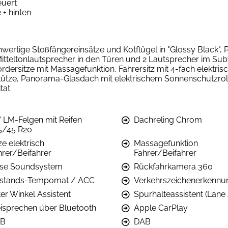
euert
+ hinten
chwertige Stoßfängereinsätze und Kotflügel in "Glossy Black
itteltonlautsprecher in den Türen und 2 Lautsprecher im Su
rdersitze mit Massagefunktion, Fahrersitz mit 4-fach elektrisc
nstütze, Panorama-Glasdach mit elektrischem Sonnenschutzrol
tat
' LM-Felgen mit Reifen
Dachreling Chrom
5/45 R20
ze elektrisch
Massagefunktion
hrer/Beifahrer
Fahrer/Beifahrer
se Soundsystem
Rückfahrkamera 360
stands-Tempomat / ACC
Verkehrszeichenerkennu
er Winkel Assistent
Spurhalteassistent (Lane 
eisprechen über Bluetooth
Apple CarPlay
B
DAB