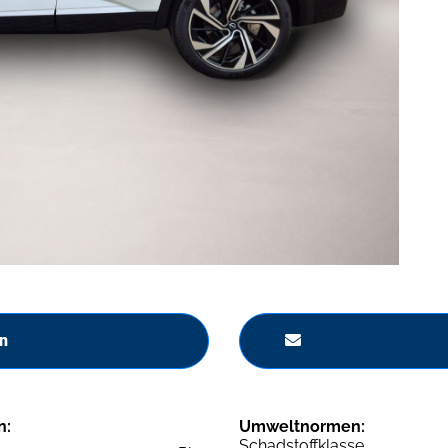
n
n:
Umweltnormen:
Schadstoffklasse