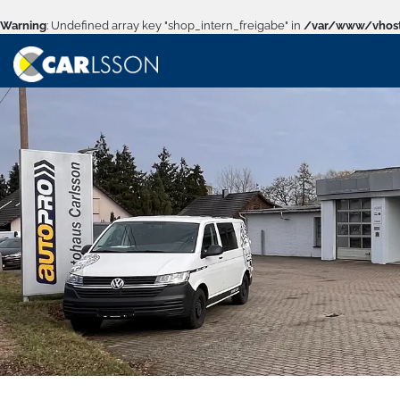
Warning
: Undefined array key "shop_intern_freigabe" in
/var/www/vhost