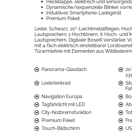
Heckklappe, elektrisch und sensorgest
Dynamische/sequenzielle Blinker vorne 
Induktives Smartphone-Ladegerät
Premium Paket:
Leder, Schwarz, 20"-Leichtmetallfelgen, Ho
Lautsprechern: 2 Hochtönern, 6 Hoch- und M
Lautsprechern, Digitaler Bose® Verstärker, Vo
mit 4-fach elektrisch einstellbarer Lordose
Türarmlehne mit Elementen aus Wildlederimi
Panorama-Glasdach
20'
23
Lederlenkrad
Sit
Fa
Navigation Europa
Bo
Tagfahrlicht mit LED
Ab
City-Notbremsfunktion
Tot
Premium Paket
Fr
Touch-Bildschirm
US