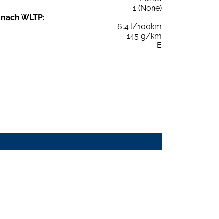
1 (None)
 nach WLTP:
6,4 l/100km
145 g/km
E