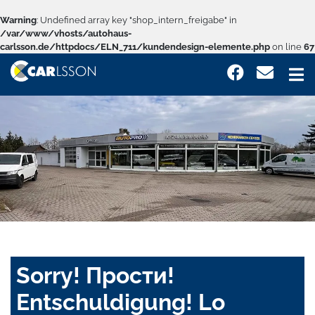
Warning
: Undefined array key "shop_intern_freigabe" in
/var/www/vhosts/autohaus-
carlsson.de/httpdocs/ELN_711/kundendesign-elemente.php
on line
67
Sorry! Прости!
Entschuldigung! Lo