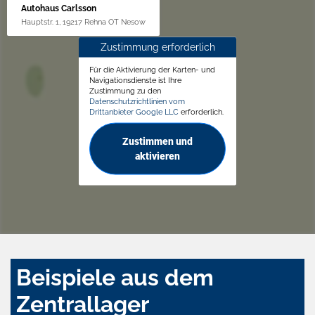
Autohaus Carlsson
Hauptstr. 1, 19217 Rehna OT Nesow
Zustimmung erforderlich
Für die Aktivierung der Karten- und
Navigationsdienste ist Ihre
Zustimmung zu den
Datenschutzrichtlinien vom
Drittanbieter Google LLC
erforderlich.
Zustimmen und
aktivieren
Beispiele aus dem
Zentrallager