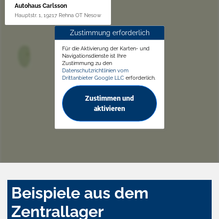
Autohaus Carlsson
Hauptstr. 1, 19217 Rehna OT Nesow
Zustimmung erforderlich
Für die Aktivierung der Karten- und
Navigationsdienste ist Ihre
Zustimmung zu den
Datenschutzrichtlinien vom
Drittanbieter Google LLC
erforderlich.
Zustimmen und
aktivieren
Beispiele aus dem
Zentrallager