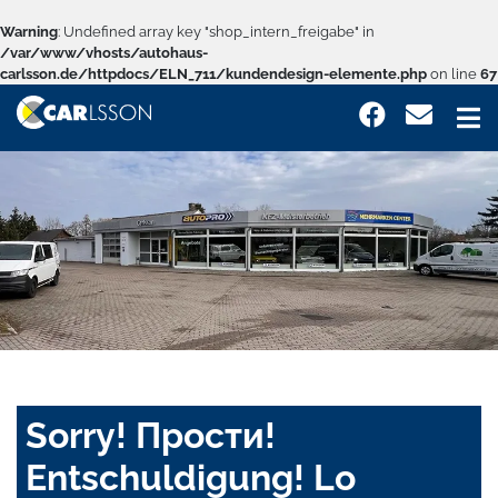
Warning
: Undefined array key "shop_intern_freigabe" in
/var/www/vhosts/autohaus-
carlsson.de/httpdocs/ELN_711/kundendesign-elemente.php
on line
67
Sorry! Прости!
Entschuldigung! Lo