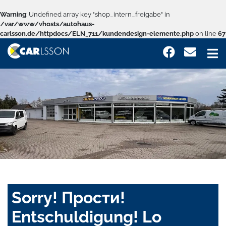
Warning
: Undefined array key "shop_intern_freigabe" in
/var/www/vhosts/autohaus-
carlsson.de/httpdocs/ELN_711/kundendesign-elemente.php
on line
67
Sorry! Прости!
Entschuldigung! Lo