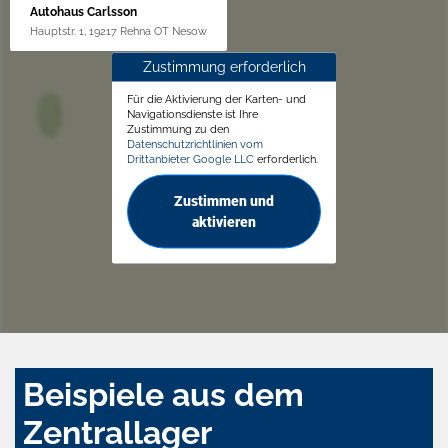
Autohaus Carlsson
Hauptstr. 1, 19217 Rehna OT Nesow
Zustimmung erforderlich
Für die Aktivierung der Karten- und
Navigationsdienste ist Ihre
Zustimmung zu den
Datenschutzrichtlinien vom
Drittanbieter Google LLC
erforderlich.
Zustimmen und
aktivieren
Beispiele aus dem
Zentrallager