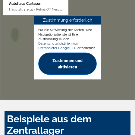
Autohaus Carlsson
Hauptstr. 1, 19217 Rehna OT Nesow
Zustimmung erforderlich
Für die Aktivierung der Karten- und
Navigationsdienste ist Ihre
Zustimmung zu den
Datenschutzrichtlinien vom
Drittanbieter Google LLC
erforderlich.
Zustimmen und
aktivieren
Beispiele aus dem
Zentrallager