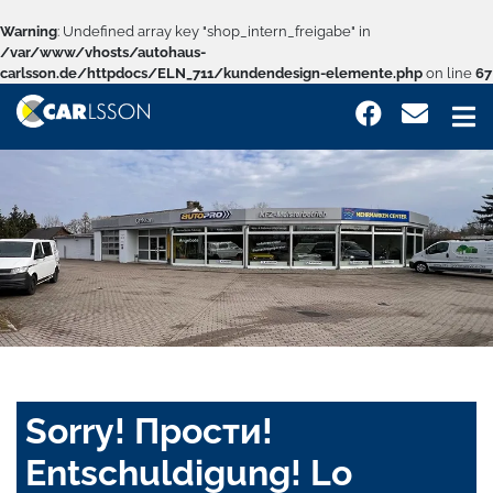
Warning
: Undefined array key "shop_intern_freigabe" in
/var/www/vhosts/autohaus-
carlsson.de/httpdocs/ELN_711/kundendesign-elemente.php
on line
67
Sorry! Прости!
Entschuldigung! Lo