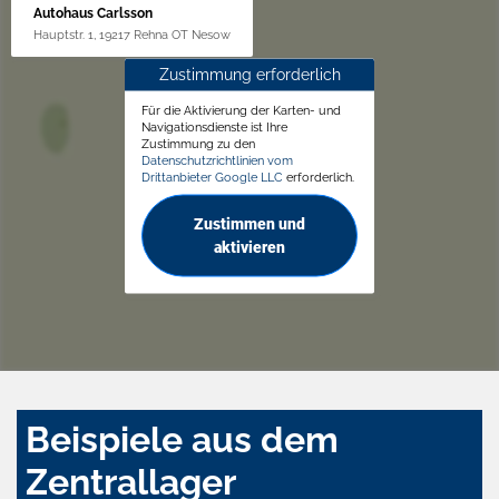
Autohaus Carlsson
Hauptstr. 1, 19217 Rehna OT Nesow
Zustimmung erforderlich
Für die Aktivierung der Karten- und
Navigationsdienste ist Ihre
Zustimmung zu den
Datenschutzrichtlinien vom
Drittanbieter Google LLC
erforderlich.
Zustimmen und
aktivieren
Beispiele aus dem
Zentrallager