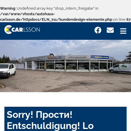
Warning
: Undefined array key "shop_intern_freigabe" in
/var/www/vhosts/autohaus-
carlsson.de/httpdocs/ELN_711/kundendesign-elemente.php
on line
67
Sorry! Прости!
Entschuldigung! Lo