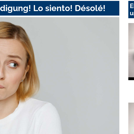
E
digung! Lo siento! Désolé!
u