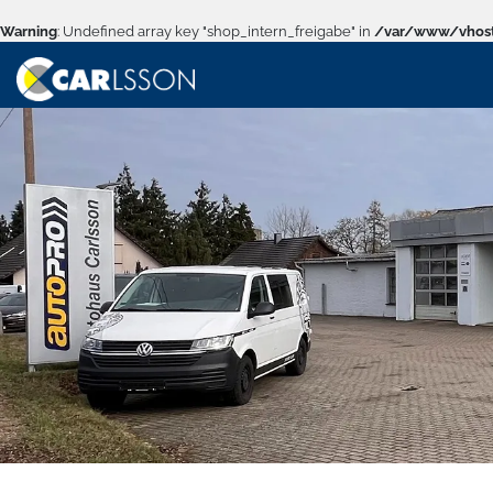
Warning
: Undefined array key "shop_intern_freigabe" in
/var/www/vhost