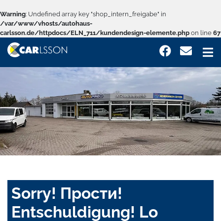
Warning
: Undefined array key "shop_intern_freigabe" in
/var/www/vhosts/autohaus-
carlsson.de/httpdocs/ELN_711/kundendesign-elemente.php
on line
67
Sorry! Прости!
Entschuldigung! Lo