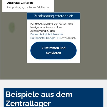
Autohaus Carlsson
Hauptstr. 1, 19217 Rehna OT Nesow
Zustimmung erforderlich
Für die Aktivierung der Karten- und
Navigationsdienste ist Ihre
Zustimmung zu den
Datenschutzrichtlinien vom
Drittanbieter Google LLC
erforderlich.
Zustimmen und
aktivieren
Beispiele aus dem
Zentrallager