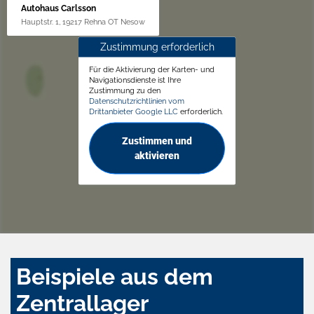
Autohaus Carlsson
Hauptstr. 1, 19217 Rehna OT Nesow
Zustimmung erforderlich
Für die Aktivierung der Karten- und
Navigationsdienste ist Ihre
Zustimmung zu den
Datenschutzrichtlinien vom
Drittanbieter Google LLC
erforderlich.
Zustimmen und
aktivieren
Beispiele aus dem
Zentrallager