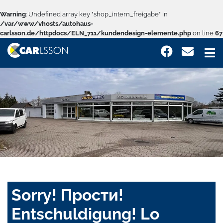
Warning
: Undefined array key "shop_intern_freigabe" in
/var/www/vhosts/autohaus-
carlsson.de/httpdocs/ELN_711/kundendesign-elemente.php
on line
67
Sorry! Прости!
Entschuldigung! Lo