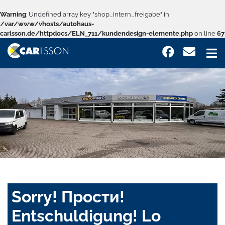
Warning
: Undefined array key "shop_intern_freigabe" in
/var/www/vhosts/autohaus-
carlsson.de/httpdocs/ELN_711/kundendesign-elemente.php
on line
67
Sorry! Прости!
Entschuldigung! Lo