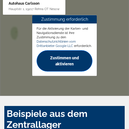
Autohaus Carlsson
Hauptstr. 1, 19217 Rehna OT Nesow
Zustimmung erforderlich
Für die Aktivierung der Karten- und
Navigationsdienste ist Ihre
Zustimmung zu den
Datenschutzrichtlinien vom
Drittanbieter Google LLC
erforderlich.
Zustimmen und
aktivieren
Beispiele aus dem
Zentrallager