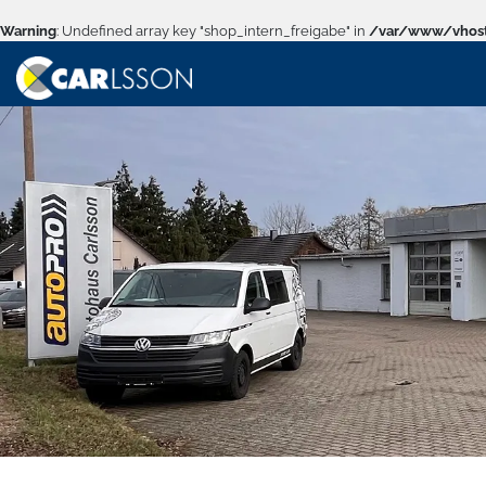
Warning
: Undefined array key "shop_intern_freigabe" in
/var/www/vhost