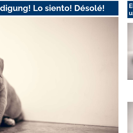
E
digung! Lo siento! Désolé!
u