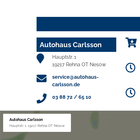
Autohaus Carlsson
Hauptstr. 1
19217 Rehna OT Nesow
service@autohaus-
carlsson.de
03 88 72 / 65 10
Autohaus Carlsson
Hauptstr. 1, 19217 Rehna OT Nesow