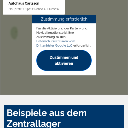
Autohaus Carlsson
Hauptstr. 1, 19217 Rehna OT Nesow
Zustimmung erforderlich
Für die Aktivierung der Karten- und
Navigationsdienste ist Ihre
Zustimmung zu den
Datenschutzrichtlinien vom
Drittanbieter Google LLC
erforderlich.
Zustimmen und
aktivieren
Beispiele aus dem
Zentrallager