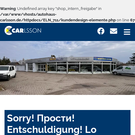
Warning
: Undefined array key "shop_intern_freigabe" in
/var/www/vhosts/autohaus-
carlsson.de/httpdocs/ELN_711/kundendesign-elemente.php
on line
67
Sorry! Прости!
Entschuldigung! Lo