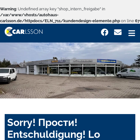
Warning
: Undefined array key "shop_intern_freigabe" in
/var/www/vhosts/autohaus-
carlsson.de/httpdocs/ELN_711/kundendesign-elemente.php
on line
67
Sorry! Прости!
Entschuldigung! Lo