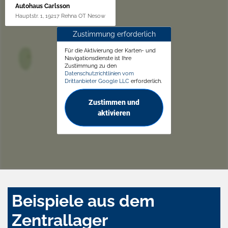
Autohaus Carlsson
Hauptstr. 1, 19217 Rehna OT Nesow
Zustimmung erforderlich
Für die Aktivierung der Karten- und
Navigationsdienste ist Ihre
Zustimmung zu den
Datenschutzrichtlinien vom
Drittanbieter Google LLC
erforderlich.
Zustimmen und
aktivieren
Beispiele aus dem
Zentrallager