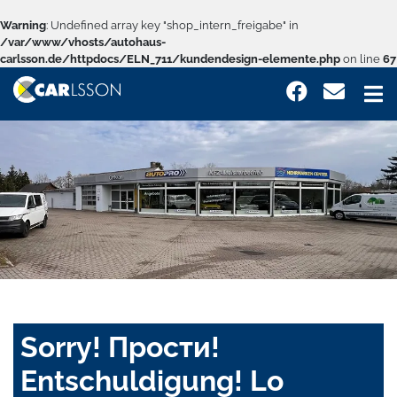
Warning
: Undefined array key "shop_intern_freigabe" in
/var/www/vhosts/autohaus-
carlsson.de/httpdocs/ELN_711/kundendesign-elemente.php
on line
67
Sorry! Прости!
Entschuldigung! Lo