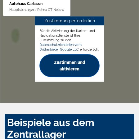
Autohaus Carlsson
Hauptstr. 1, 19217 Rehna OT Nesow
Zustimmung erforderlich
Für die Aktivierung der Karten- und
Navigationsdienste ist Ihre
Zustimmung zu den
Datenschutzrichtlinien vom
Drittanbieter Google LLC
erforderlich.
Zustimmen und
aktivieren
Beispiele aus dem
Zentrallager