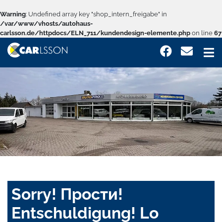
Warning
: Undefined array key "shop_intern_freigabe" in
/var/www/vhosts/autohaus-
carlsson.de/httpdocs/ELN_711/kundendesign-elemente.php
on line
67
Sorry! Прости!
Entschuldigung! Lo