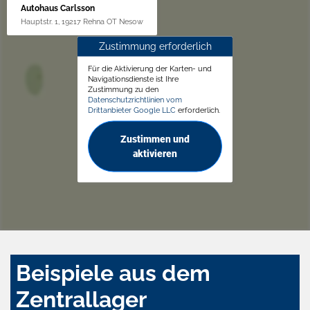
Autohaus Carlsson
Hauptstr. 1, 19217 Rehna OT Nesow
Zustimmung erforderlich
Für die Aktivierung der Karten- und
Navigationsdienste ist Ihre
Zustimmung zu den
Datenschutzrichtlinien vom
Drittanbieter Google LLC
erforderlich.
Zustimmen und
aktivieren
Beispiele aus dem
Zentrallager