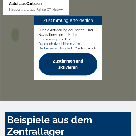
Autohaus Carlsson
Hauptstr. 1, 19217 Rehna OT Nesow
Zustimmung erforderlich
Für die Aktivierung der Karten- und
Navigationsdienste ist Ihre
Zustimmung zu den
Datenschutzrichtlinien vom
Drittanbieter Google LLC
erforderlich.
Zustimmen und
aktivieren
Beispiele aus dem
Zentrallager