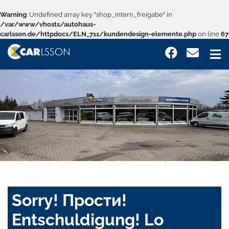
Warning
: Undefined array key "shop_intern_freigabe" in
/var/www/vhosts/autohaus-
carlsson.de/httpdocs/ELN_711/kundendesign-elemente.php
on line
67
Sorry! Прости!
Entschuldigung! Lo