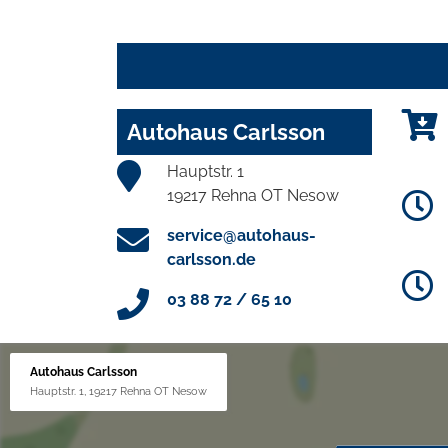
Autohaus Carlsson
Hauptstr. 1
19217 Rehna OT Nesow
service@autohaus-
carlsson.de
03 88 72 / 65 10
Autohaus Carlsson
Hauptstr. 1, 19217 Rehna OT Nesow