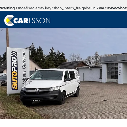
Warning
: Undefined array key "shop_intern_freigabe" in
/var/www/vhost