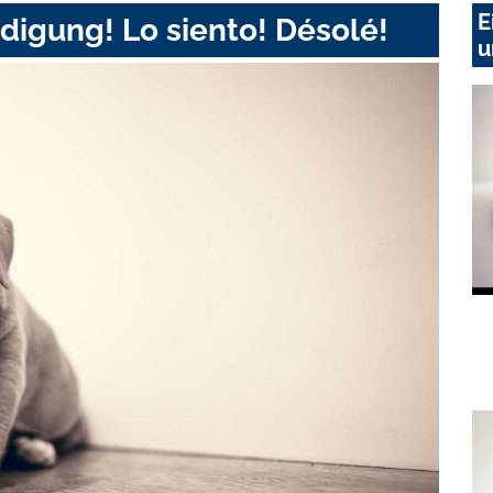
E
digung! Lo siento! Désolé!
u