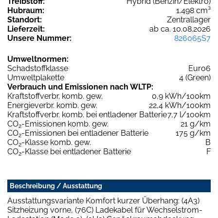
Treibstoff:
Hybrid (Benzin/Elektro)
Hubraum:
1.498 cm³
Standort:
Zentrallager
Lieferzeit:
ab ca. 10.08.2026
Unsere Nummer:
826065S7
Umweltnormen:
Schadstoffklasse
Euro6
Umweltplakette
4 (Green)
Verbrauch und Emissionen nach WLTP:
Kraftstoffverbr. komb. gew.
0,9 kWh/100km
Energieverbr. komb. gew.
22,4 kWh/100km
Kraftstoffverbr. komb. bei entladener Batterie
7,7 l/100km
CO
-Emissionen komb. gew.
21 g/km
2
CO
-Emissionen bei entladener Batterie
175 g/km
2
CO
-Klasse komb. gew.
B
2
CO
-Klasse bei entladener Batterie
F
2
Beschreibung / Ausstattung
Ausstattungsvariante Komfort kurzer Überhang: (4A3)
Sitzheizung vorne, (76C) Ladekabel für Wechselstrom-