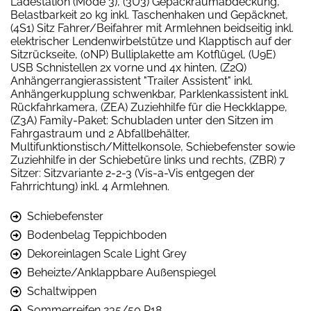
Ladestation (Mode 3), (3U3) Gepäckraumabdeckung,
Belastbarkeit 20 kg inkl. Taschenhaken und Gepäcknet,
(4S1) Sitz Fahrer/Beifahrer mit Armlehnen beidseitig inkl.
elektrischer Lendenwirbelstütze und Klapptisch auf der
Sitzrückseite, (0NP) Bulliplakette am Kotflügel, (U9E)
USB Schnistellen 2x vorne und 4x hinten, (Z2Q)
Anhängerrangierassistent "Trailer Assistent" inkl.
Anhängerkupplung schwenkbar, Parklenkassistent inkl.
Rückfahrkamera, (ZEA) Zuziehhilfe für die Heckklappe,
(Z3A) Family-Paket: Schubladen unter den Sitzen im
Fahrgastraum und 2 Abfallbehälter,
Multifunktionstisch/Mittelkonsole, Schiebefenster sowie
Zuziehhilfe in der Schiebetüre links und rechts, (ZBR) 7
Sitzer: Sitzvariante 2-2-3 (Vis-a-Vis entgegen der
Fahrrichtung) inkl. 4 Armlehnen.
Schiebefenster
Bodenbelag Teppichboden
Dekoreinlagen Scale Light Grey
Beheizte/Anklappbare Außenspiegel
Schaltwippen
Sommerreifen 235/50 R18