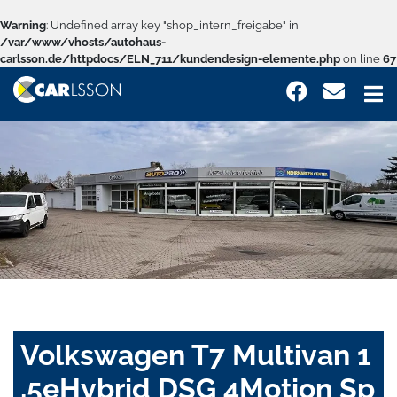
Warning
: Undefined array key "shop_intern_freigabe" in
/var/www/vhosts/autohaus-
carlsson.de/httpdocs/ELN_711/kundendesign-elemente.php
on line
67
Volkswagen T7 Multivan 1
,5eHybrid DSG 4Motion Sp