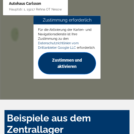
Autohaus Carlsson
Hauptstr. 1, 19217 Rehna OT Nesow
Zustimmung erforderlich
Für die Aktivierung der Karten- und
Navigationsdienste ist Ihre
Zustimmung zu den
Datenschutzrichtlinien vom
Drittanbieter Google LLC
erforderlich.
Zustimmen und
aktivieren
Beispiele aus dem
Zentrallager