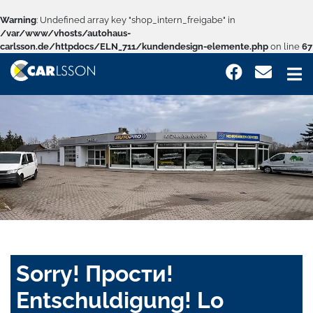
Warning
: Undefined array key "shop_intern_freigabe" in
/var/www/vhosts/autohaus-
carlsson.de/httpdocs/ELN_711/kundendesign-elemente.php
on line
67
Sorry! Прости!
Entschuldigung! Lo