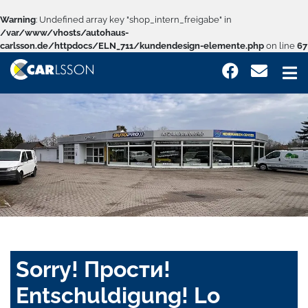
Warning
: Undefined array key "shop_intern_freigabe" in
/var/www/vhosts/autohaus-
carlsson.de/httpdocs/ELN_711/kundendesign-elemente.php
on line
67
Sorry! Прости!
Entschuldigung! Lo