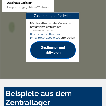
Autohaus Carlsson
Hauptstr. 1, 19217 Rehna OT Nesow
Zustimmung erforderlich
Für die Aktivierung der Karten- und
Navigationsdienste ist Ihre
Zustimmung zu den
Datenschutzrichtlinien vom
Drittanbieter Google LLC
erforderlich.
Zustimmen und
aktivieren
Beispiele aus dem
Zentrallager