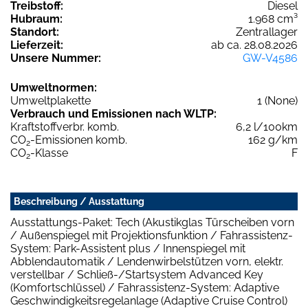
Treibstoff:
Diesel
Hubraum:
1.968 cm³
Standort:
Zentrallager
Lieferzeit:
ab ca. 28.08.2026
Unsere Nummer:
GW-V4586
Umweltnormen:
Umweltplakette
1 (None)
Verbrauch und Emissionen nach WLTP:
Kraftstoffverbr. komb.
6,2 l/100km
CO
-Emissionen komb.
162 g/km
2
CO
-Klasse
F
2
Beschreibung / Ausstattung
Ausstattungs-Paket: Tech (Akustikglas Türscheiben vorn
/ Außenspiegel mit Projektionsfunktion / Fahrassistenz-
System: Park-Assistent plus / Innenspiegel mit
Abblendautomatik / Lendenwirbelstützen vorn, elektr.
verstellbar / Schließ-/Startsystem Advanced Key
(Komfortschlüssel) / Fahrassistenz-System: Adaptive
Geschwindigkeitsregelanlage (Adaptive Cruise Control)