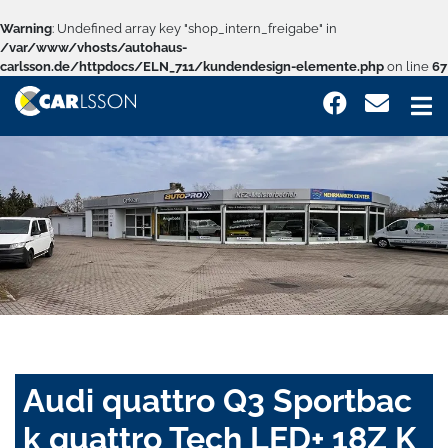
Warning
: Undefined array key "shop_intern_freigabe" in
/var/www/vhosts/autohaus-
carlsson.de/httpdocs/ELN_711/kundendesign-elemente.php
on line
67
Audi quattro Q3 Sportbac
k quattro Tech LED+ 18Z K