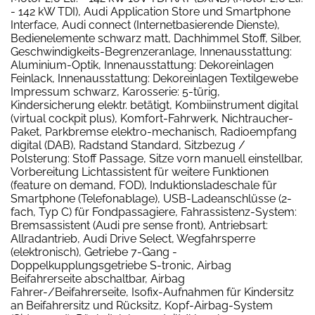
- 142 kW TDI), Audi Application Store und Smartphone
Interface, Audi connect (Internetbasierende Dienste),
Bedienelemente schwarz matt, Dachhimmel Stoff, Silber,
Geschwindigkeits-Begrenzeranlage, Innenausstattung:
Aluminium-Optik, Innenausstattung: Dekoreinlagen
Feinlack, Innenausstattung: Dekoreinlagen Textilgewebe
Impressum schwarz, Karosserie: 5-türig,
Kindersicherung elektr. betätigt, Kombiinstrument digital
(virtual cockpit plus), Komfort-Fahrwerk, Nichtraucher-
Paket, Parkbremse elektro-mechanisch, Radioempfang
digital (DAB), Radstand Standard, Sitzbezug /
Polsterung: Stoff Passage, Sitze vorn manuell einstellbar,
Vorbereitung Lichtassistent für weitere Funktionen
(feature on demand, FOD), Induktionsladeschale für
Smartphone (Telefonablage), USB-Ladeanschlüsse (2-
fach, Typ C) für Fondpassagiere, Fahrassistenz-System:
Bremsassistent (Audi pre sense front), Antriebsart:
Allradantrieb, Audi Drive Select, Wegfahrsperre
(elektronisch), Getriebe 7-Gang -
Doppelkupplungsgetriebe S-tronic, Airbag
Beifahrerseite abschaltbar, Airbag
Fahrer-/Beifahrerseite, Isofix-Aufnahmen für Kindersitz
an Beifahrersitz und Rücksitz, Kopf-Airbag-System