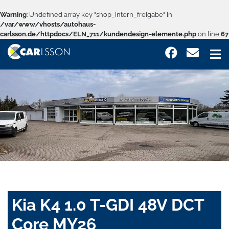
Warning
: Undefined array key "shop_intern_freigabe" in
/var/www/vhosts/autohaus-
carlsson.de/httpdocs/ELN_711/kundendesign-elemente.php
on line
67
Kia K4 1.0 T-GDI 48V DCT
Core MY26