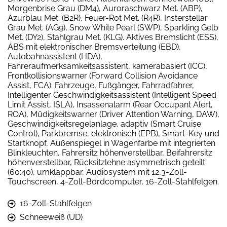
Morgenbrise Grau (DM4), Auroraschwarz Met. (ABP),
Azurblau Met. (B2R), Feuer-Rot Met. (R4R), Insterstellar
Grau Met. (AG9), Snow White Pearl (SWP), Sparkling Gelb
Met. (DY2), Stahlgrau Met. (KLG). Aktives Bremslicht (ESS),
ABS mit elektronischer Bremsverteilung (EBD),
Autobahnassistent (HDA),
Fahreraufmerksamkeitsassistent, kamerabasiert (ICC),
Frontkollisionswarner (Forward Collision Avoidance
Assist, FCA): Fahrzeuge, Fußgänger, Fahrradfahrer,
Intelligenter Geschwindigkeitsassistent (Intelligent Speed
Limit Assist, ISLA), Insassenalarm (Rear Occupant Alert,
ROA), Müdigkeitswarner (Driver Attention Warning, DAW),
Geschwindigkeitsregelanlage, adaptiv (Smart Cruise
Control), Parkbremse, elektronisch (EPB), Smart-Key und
Startknopf, Außenspiegel in Wagenfarbe mit integrierten
Blinkleuchten, Fahrersitz höhenverstellbar, Beifahrersitz
höhenverstellbar, Rücksitzlehne asymmetrisch geteilt
(60:40), umklappbar, Audiosystem mit 12,3-Zoll-
Touchscreen, 4-Zoll-Bordcomputer, 16-Zoll-Stahlfelgen.
16-Zoll-Stahlfelgen
Schneeweiß (UD)