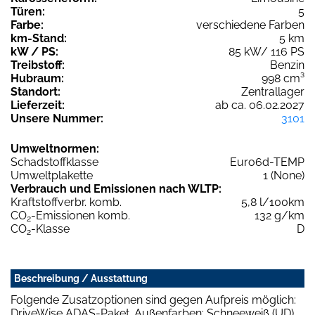
Türen:
5
Farbe:
verschiedene Farben
km-Stand:
5 km
kW / PS:
85 kW/ 116 PS
Treibstoff:
Benzin
Hubraum:
998 cm³
Standort:
Zentrallager
Lieferzeit:
ab ca. 06.02.2027
Unsere Nummer:
3101
Umweltnormen:
Schadstoffklasse
Euro6d-TEMP
Umweltplakette
1 (None)
Verbrauch und Emissionen nach WLTP:
Kraftstoffverbr. komb.
5,8 l/100km
CO
-Emissionen komb.
132 g/km
2
CO
-Klasse
D
2
Beschreibung / Ausstattung
Folgende Zusatzoptionen sind gegen Aufpreis möglich:
DriveWise ADAS-Paket. Außenfarben: Schneeweiß (UD),