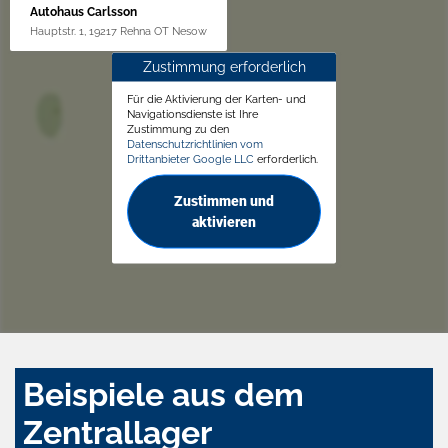
Autohaus Carlsson
Hauptstr. 1, 19217 Rehna OT Nesow
Zustimmung erforderlich
Für die Aktivierung der Karten- und
Navigationsdienste ist Ihre
Zustimmung zu den
Datenschutzrichtlinien vom
Drittanbieter Google LLC
erforderlich.
Zustimmen und
aktivieren
Beispiele aus dem
Zentrallager