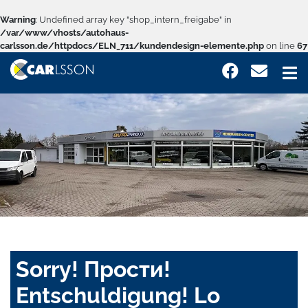
Warning
: Undefined array key "shop_intern_freigabe" in
/var/www/vhosts/autohaus-
carlsson.de/httpdocs/ELN_711/kundendesign-elemente.php
on line
67
Sorry! Прости!
Entschuldigung! Lo