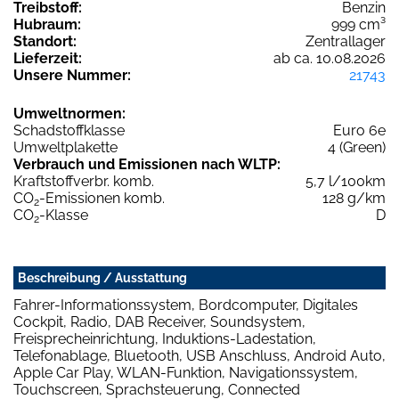
Treibstoff:
Benzin
Hubraum:
999 cm³
Standort:
Zentrallager
Lieferzeit:
ab ca. 10.08.2026
Unsere Nummer:
21743
Umweltnormen:
Schadstoffklasse
Euro 6e
Umweltplakette
4 (Green)
Verbrauch und Emissionen nach WLTP:
Kraftstoffverbr. komb.
5,7 l/100km
CO
-Emissionen komb.
128 g/km
2
CO
-Klasse
D
2
Beschreibung / Ausstattung
Fahrer-Informationssystem, Bordcomputer, Digitales
Cockpit, Radio, DAB Receiver, Soundsystem,
Freisprecheinrichtung, Induktions-Ladestation,
Telefonablage, Bluetooth, USB Anschluss, Android Auto,
Apple Car Play, WLAN-Funktion, Navigationssystem,
Touchscreen, Sprachsteuerung, Connected