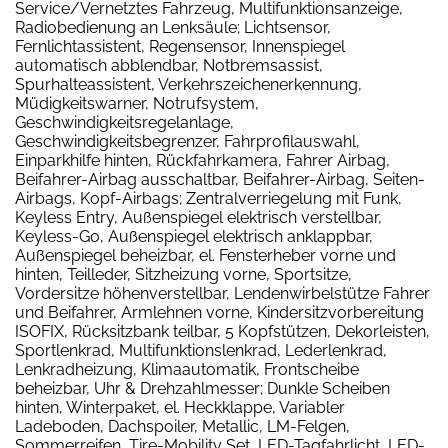
Service/Vernetztes Fahrzeug, Multifunktionsanzeige,
Radiobedienung an Lenksäule; Lichtsensor,
Fernlichtassistent, Regensensor, Innenspiegel
automatisch abblendbar, Notbremsassist,
Spurhalteassistent, Verkehrszeichenerkennung,
Müdigkeitswarner, Notrufsystem,
Geschwindigkeitsregelanlage,
Geschwindigkeitsbegrenzer, Fahrprofilauswahl,
Einparkhilfe hinten, Rückfahrkamera, Fahrer Airbag,
Beifahrer-Airbag ausschaltbar, Beifahrer-Airbag, Seiten-
Airbags, Kopf-Airbags; Zentralverriegelung mit Funk,
Keyless Entry, Außenspiegel elektrisch verstellbar,
Keyless-Go, Außenspiegel elektrisch anklappbar,
Außenspiegel beheizbar, el. Fensterheber vorne und
hinten, Teilleder, Sitzheizung vorne, Sportsitze,
Vordersitze höhenverstellbar, Lendenwirbelstütze Fahrer
und Beifahrer, Armlehnen vorne, Kindersitzvorbereitung
ISOFIX, Rücksitzbank teilbar, 5 Kopfstützen, Dekorleisten,
Sportlenkrad, Multifunktionslenkrad, Lederlenkrad,
Lenkradheizung, Klimaautomatik, Frontscheibe
beheizbar, Uhr & Drehzahlmesser; Dunkle Scheiben
hinten, Winterpaket, el. Heckklappe, Variabler
Ladeboden, Dachspoiler, Metallic, LM-Felgen,
Sommerreifen, Tire-Mobility Set, LED-Tagfahrlicht, LED-