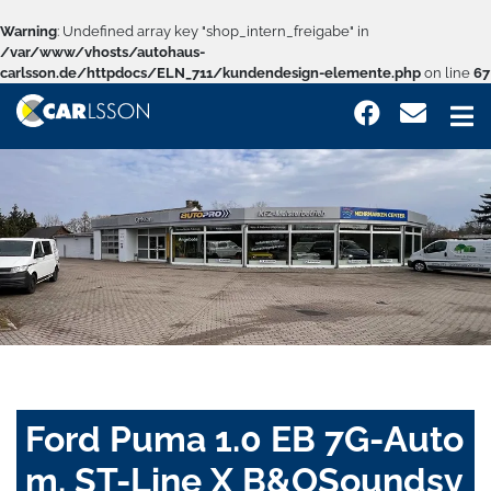
Warning
: Undefined array key "shop_intern_freigabe" in
/var/www/vhosts/autohaus-
carlsson.de/httpdocs/ELN_711/kundendesign-elemente.php
on line
67
Ford Puma 1.0 EB 7G-Auto
m. ST-Line X B&OSoundsy