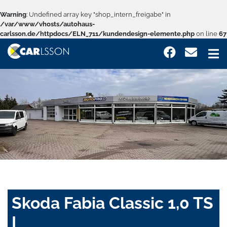
Warning
: Undefined array key "shop_intern_freigabe" in
/var/www/vhosts/autohaus-
carlsson.de/httpdocs/ELN_711/kundendesign-elemente.php
on line
67
Skoda Fabia Classic 1,0 TS
I