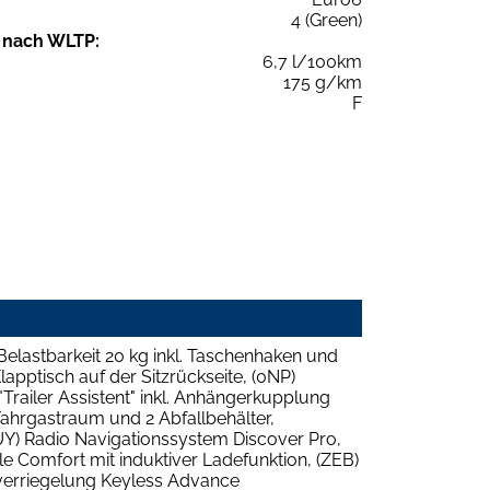
4 (Green)
 nach WLTP:
6,7 l/100km
175 g/km
F
lastbarkeit 20 kg inkl. Taschenhaken und
lapptisch auf der Sitzrückseite, (0NP)
"Trailer Assistent" inkl. Anhängerkupplung
Fahrgastraum und 2 Abfallbehälter,
(7UY) Radio Navigationssystem Discover Pro,
le Comfort mit induktiver Ladefunktion, (ZEB)
alverriegelung Keyless Advance