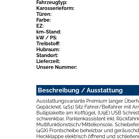
Fahrzeugtyp:
Karosserieform:
Türen:
Farbe:
EZ:
km-Stand:
kW / PS:
Treibstoff:
Hubraum:
Standort:
Lieferzeit:
Unsere Nummer:
Beschreibung / Ausstattung
Ausstattungsvariante Premium langer Überha
Gepäcknet, (4S1) Sitz Fahrer/Beifahrer mit Ar
Bulliplakette am Kotflügel, (U9E) USB Schnist
schwenkbar, Parklenkassistent inkl. Rückfahr
Multifunktionstisch/Mittelkonsole, Schiebefe
(4GX) Frontscheibe beheizbar und geräuschdäm
Heckklappe elektrisch öffnend und schließend