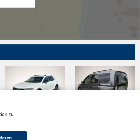
tion zu
Audi Q4 e-
Jeep
tron
Compass
tieren