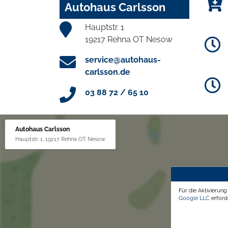
Autohaus Carlsson
Hauptstr. 1
19217 Rehna OT Nesow
service@autohaus-
carlsson.de
03 88 72 / 65 10
Autohaus Carlsson
Hauptstr. 1, 19217 Rehna OT Nesow
Für die Aktivierun
Google LLC
erforde