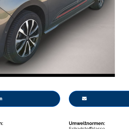
n
n:
Umweltnormen:
Schadstoffklasse