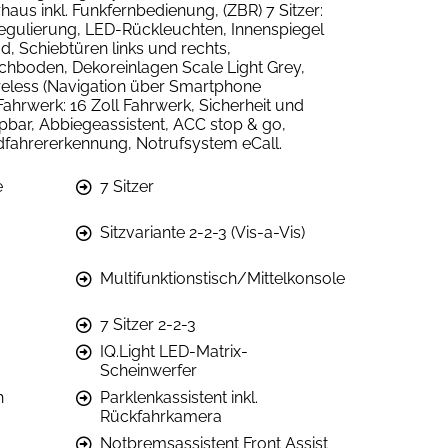
aus inkl. Funkfernbedienung, (ZBR) 7 Sitzer:
htregulierung, LED-Rückleuchten, Innenspiegel
 Schiebtüren links und rechts,
chboden, Dekoreinlagen Scale Light Grey,
ireless (Navigation über Smartphone
ahrwerk: 16 Zoll Fahrwerk, Sicherheit und
ppbar, Abbiegeassistent, ACC stop & go,
dfahrererkennung, Notrufsystem eCall.
e
7 Sitzer
Sitzvariante 2-2-3 (Vis-a-Vis)
Multifunktionstisch/Mittelkonsole
7 Sitzer 2-2-3
IQ.Light LED-Matrix-
Scheinwerfer
h
Parklenkassistent inkl.
Rückfahrkamera
Notbremsassistent Front Assist