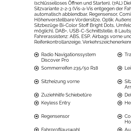
(schlüsselloses Öffnen und Starten), (7AL) D
Sitzvariante 2-2-3 (Vis-a-Vis entgegen der Fa
automatisch abblendbar, Regensensor, Comin
Höhenverstellbare Vordersitze, Optik: Auße
Sitzbezüge Bi-Color Stoff Bright Dots, Umfe
möglich), DAB+, USB-C-Schnittstelle, 8 Lauts
Fahrerassistenz: ABS, ESP, Airbags vorne und
Reifenkontrollanzeige, Verkehrszeichenerken
Radio Navigationssystem
Tra
Discover Pro
Sommerreifen 235/50 R18
Lei
Sitzheizung vorne
Sit
Ar
Zuziehhilfe Schiebetüre
De
Keyless Entry
He
Regensensor
Co
Ho
Fahrprofilauswahl
Au