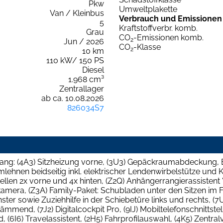
Pkw
Umweltplakette
Van / Kleinbus
Verbrauch und Emissionen
5
Kraftstoffverbr. komb.
Grau
CO
-Emissionen komb.
2
Jun / 2026
CO
-Klasse
2
10 km
110 kW/ 150 PS
Diesel
1.968 cm³
Zentrallager
ab ca. 10.08.2026
826034S7
ng: (4A3) Sitzheizung vorne, (3U3) Gepäckraumabdeckung, Be
mlehnen beidseitig inkl. elektrischer Lendenwirbelstütze und K
ellen 2x vorne und 4x hinten, (Z2Q) Anhängerrangierassistent 
kamera, (Z3A) Family-Paket: Schubladen unter den Sitzen im 
nster sowie Zuziehhilfe in der Schiebetüre links und rechts, 
mend, (7J2) Digitalcockpit Pro, (9IJ) Mobiltelefonschnittstel
, (6I6) Travelassistent, (2H5) Fahrprofilauswahl, (4K5) Zentr