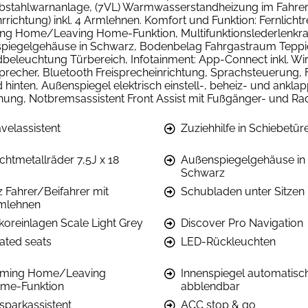
iebstahlwarnanlage, (7VL) Warmwasserstandheizung im Fahrerh
hrrichtung) inkl. 4 Armlehnen. Komfort und Funktion: Fernlic
g Home/Leaving Home-Funktion, Multifunktionslederlenkrad,
nspiegelgehäuse in Schwarz, Bodenbelag Fahrgastraum Teppi
ldbeleuchtung Türbereich, Infotainment: App-Connect inkl. W
precher, Bluetooth Freisprecheinrichtung, Sprachsteuerung, F
 hinten, Außenspiegel elektrisch einstell-, beheiz- und ankla
nung, Notbremsassistent Front Assist mit Fußgänger- und Ra
velassistent
Zuziehhilfe in Schiebetür
chtmetallräder 7,5J x 18
Außenspiegelgehäuse in
Schwarz
z Fahrer/Beifahrer mit
Schubladen unter Sitzen
mlehnen
koreinlagen Scale Light Grey
Discover Pro Navigation
ated seats
LED-Rückleuchten
ming Home/Leaving
Innenspiegel automatisc
me-Funktion
abblendbar
sparkassistent
ACC stop & go