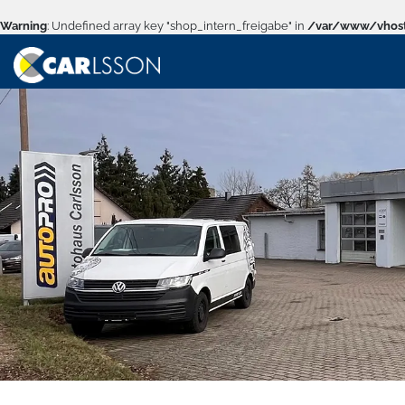
Warning
: Undefined array key "shop_intern_freigabe" in
/var/www/vhost