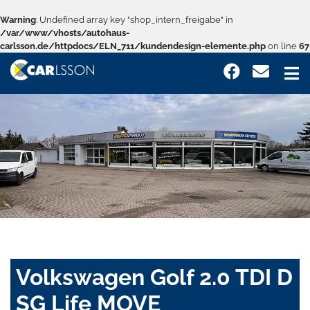
Warning
: Undefined array key "shop_intern_freigabe" in
/var/www/vhosts/autohaus-
carlsson.de/httpdocs/ELN_711/kundendesign-elemente.php
on line
67
Volkswagen Golf 2.0 TDI D
SG Life MOVE