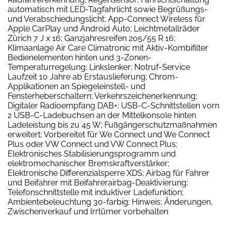
automatisch mit LED-Tagfahrlicht sowie Begrüßungs-
und Verabschiedungslicht; App-Connect Wireless für
Apple CarPlay und Android Auto; Leichtmetallräder
Zürich 7 J x 16; Ganzjahresreifen 205/55 R 16;
Klimaanlage Air Care Climatronic mit Aktiv-Kombifilter
Bedienelementen hinten und 3-Zonen-
Temperaturregelung; Linkslenker; Notruf-Service
Laufzeit 10 Jahre ab Erstauslieferung; Chrom-
Applikationen an Spiegeleinstell- und
Fensterheberschaltern; Verkehrszeichenerkennung;
Digitaler Radioempfang DAB+; USB-C-Schnittstellen vorn
2 USB-C-Ladebuchsen an der Mittelkonsole hinten
Ladeleistung bis zu 45 W; Fußgängerschutzmaßnahmen
erweitert; Vorbereitet für We Connect und We Connect
Plus oder VW Connect und VW Connect Plus;
Elektronisches Stabilisierungsprogramm und
elektromechanischer Bremskraftverstärker;
Elektronische Differenzialsperre XDS; Airbag für Fahrer
und Beifahrer mit Beifahrerairbag-Deaktivierung;
Telefonschnittstelle mit induktiver Ladefunktion;
Ambientebeleuchtung 30-farbig; Hinweis: Änderungen,
Zwischenverkauf und Irrtümer vorbehalten