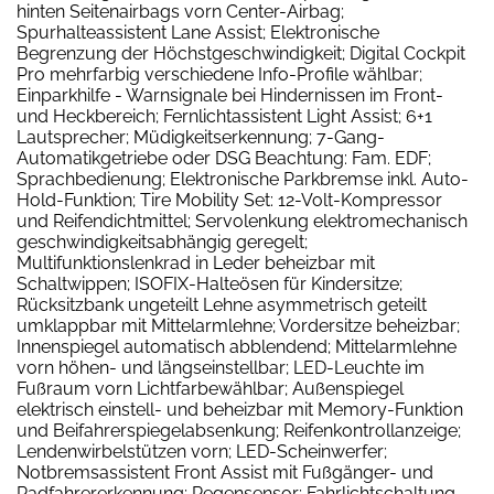
hinten Seitenairbags vorn Center-Airbag;
Spurhalteassistent Lane Assist; Elektronische
Begrenzung der Höchstgeschwindigkeit; Digital Cockpit
Pro mehrfarbig verschiedene Info-Profile wählbar;
Einparkhilfe - Warnsignale bei Hindernissen im Front-
und Heckbereich; Fernlichtassistent Light Assist; 6+1
Lautsprecher; Müdigkeitserkennung; 7-Gang-
Automatikgetriebe oder DSG Beachtung: Fam. EDF;
Sprachbedienung; Elektronische Parkbremse inkl. Auto-
Hold-Funktion; Tire Mobility Set: 12-Volt-Kompressor
und Reifendichtmittel; Servolenkung elektromechanisch
geschwindigkeitsabhängig geregelt;
Multifunktionslenkrad in Leder beheizbar mit
Schaltwippen; ISOFIX-Halteösen für Kindersitze;
Rücksitzbank ungeteilt Lehne asymmetrisch geteilt
umklappbar mit Mittelarmlehne; Vordersitze beheizbar;
Innenspiegel automatisch abblendend; Mittelarmlehne
vorn höhen- und längseinstellbar; LED-Leuchte im
Fußraum vorn Lichtfarbewählbar; Außenspiegel
elektrisch einstell- und beheizbar mit Memory-Funktion
und Beifahrerspiegelabsenkung; Reifenkontrollanzeige;
Lendenwirbelstützen vorn; LED-Scheinwerfer;
Notbremsassistent Front Assist mit Fußgänger- und
Radfahrererkennung; Regensensor; Fahrlichtschaltung