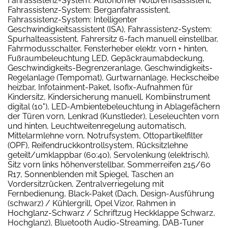
Fahrassistenz-System: Autonomer Notbremsassistent,
Fahrassistenz-System: Berganfahrassistent,
Fahrassistenz-System: Intelligenter
Geschwindigkeitsassistent (ISA), Fahrassistenz-System:
Spurhalteassistent, Fahrersitz 6-fach manuell einstellbar,
Fahrmodusschalter, Fensterheber elektr. vorn + hinten,
Fußraumbeleuchtung LED, Gepäckraumabdeckung,
Geschwindigkeits-Begrenzeranlage, Geschwindigkeits-
Regelanlage (Tempomat), Gurtwarnanlage, Heckscheibe
heizbar, Infotainment-Paket, Isofix-Aufnahmen für
Kindersitz, Kindersicherung manuell, Kombiinstrument
digital (10"), LED-Ambientebeleuchtung in Ablagefächern
der Türen vorn, Lenkrad (Kunstleder), Leseleuchten vorn
und hinten, Leuchtweitenregelung automatisch,
Mittelarmlehne vorn, Notrufsystem, Ottopartikelfilter
(OPF), Reifendruckkontrollsystem, Rücksitzlehne
geteilt/umklappbar (60:40), Servolenkung (elektrisch),
Sitz vorn links höhenverstellbar, Sommerreifen 215/60
R17, Sonnenblenden mit Spiegel, Taschen an
Vordersitzrücken, Zentralverriegelung mit
Fernbedienung, Black-Paket (Dach, Design-Ausführung
(schwarz) / Kühlergrill, Opel Vizor, Rahmen in
Hochglanz-Schwarz / Schriftzug Heckklappe Schwarz,
Hochglanz), Bluetooth Audio-Streaming, DAB-Tuner