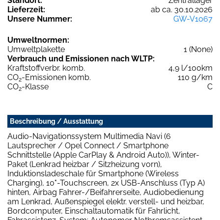
Standort:
Zentrallager
Lieferzeit:
ab ca. 30.10.2026
Unsere Nummer:
GW-V1067
Umweltnormen:
Umweltplakette
1 (None)
Verbrauch und Emissionen nach WLTP:
Kraftstoffverbr. komb.
4,9 l/100km
CO
-Emissionen komb.
110 g/km
2
CO
-Klasse
C
2
Beschreibung / Ausstattung
Audio-Navigationssystem Multimedia Navi (6
Lautsprecher / Opel Connect / Smartphone
Schnittstelle (Apple CarPlay & Android Auto)), Winter-
Paket (Lenkrad heizbar / Sitzheizung vorn),
Induktionsladeschale für Smartphone (Wireless
Charging), 10"-Touchscreen, 2x USB-Anschluss (Typ A)
hinten, Airbag Fahrer-/Beifahrerseite, Audiobedienung
am Lenkrad, Außenspiegel elektr. verstell- und heizbar,
Bordcomputer, Einschaltautomatik für Fahrlicht,