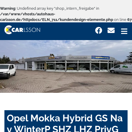
Warning
: Undefined array key "shop_intern_freigabe" in
/var/www/vhosts/autohaus-
carlsson.de/httpdocs/ELN_711/kundendesign-elemente.php
on line
67
Opel Mokka Hybrid GS Na
v WinterP SHZ LHZ PrivG