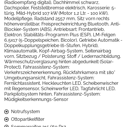
(Radioempfang digital), Dachhimmel schwarz,
Dachspoiler, Feststellbremse elektrisch, Karosserie: 5-
türig, Mild-Hybrid 107 kW (Motor 1,2 Ltr. - 100 kW),
Modellpflege, Radstand 2557 mm, Sitz vorn rechts
höhenverstellbar, Freisprecheinrichtung Bluetooth, Anti-
Blockier-System (ABS), Antriebsart: Frontantrieb,
Elektron. Stabilitäts-Programm Plus (ESP), LM-Felgen
6,5x17 (5-Doppelspeichen, Bicolor), Getriebe Automatik -
Doppelkupplungsgetriebe (6-Stufen, Hybrid),
Klimaautomatik, Kopf-Airbag-System, Seitenairbag
vorn, Sitzbezug / Polsterung: Stoff / Ledernachbildung,
Wärmeschutzverglasung hinten abgedunkelt (Solar-
Protect), Fahrassistenz-System:
Verkehrszeichenerkennung, Rückfahrkamera mit 180°
Umgebungsansicht, Fahrassistenz-System:
Fernlichtassistent, Heckleuchten LED, Scheibenwischer
mit Regensensor, Scheinwerfer LED, Tagfahrlicht LED,
Parkpilotsystem hinten, Fahrassistenz-System:
Müdigkeitserkennungs-Sensor
Notrufsystem
Ottopartikelfilter
Sommerreifen 215/60 R17