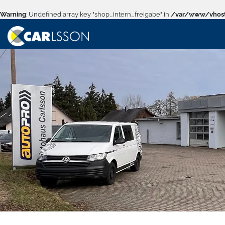
Warning
: Undefined array key "shop_intern_freigabe" in
/var/www/vhost