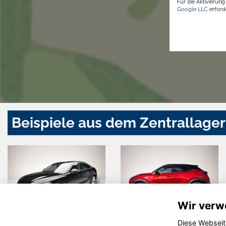
Für die Aktivierun
Google LLC
erforde
Beispiele aus dem Zentrallager
Wir verw
Diese Webseit