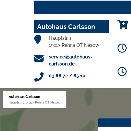
Autohaus Carlsson
Hauptstr. 1
19217 Rehna OT Nesow
service@autohaus-
carlsson.de
03 88 72 / 65 10
Autohaus Carlsson
Hauptstr. 1, 19217 Rehna OT Nesow