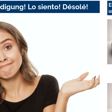
E
digung! Lo siento! Désolé!
u