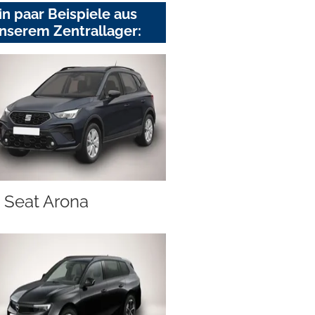
in paar Beispiele aus
nserem Zentrallager:
Seat Arona