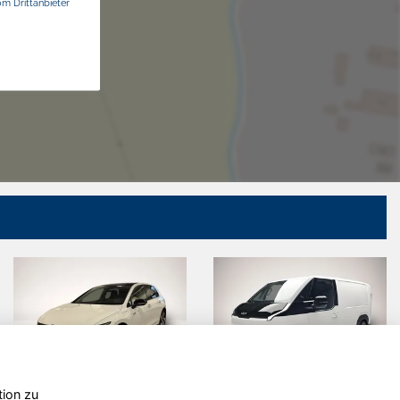
om Drittanbieter
tion zu