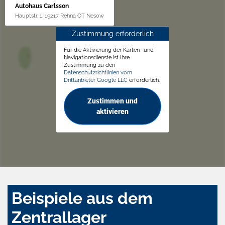
Autohaus Carlsson
Hauptstr. 1, 19217 Rehna OT Nesow
Zustimmung erforderlich
Für die Aktivierung der Karten- und
Navigationsdienste ist Ihre
Zustimmung zu den
Datenschutzrichtlinien vom
Drittanbieter Google LLC
erforderlich.
Zustimmen und
aktivieren
Beispiele aus dem
Zentrallager