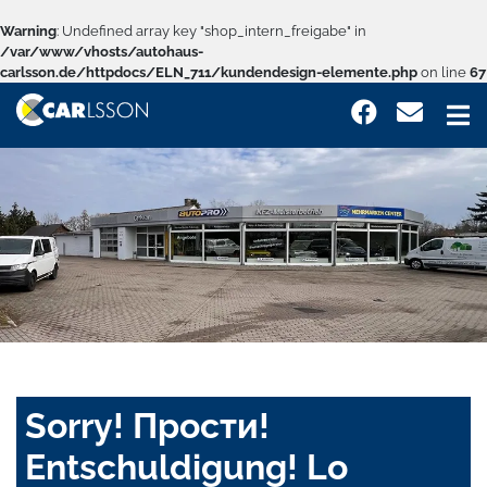
Warning
: Undefined array key "shop_intern_freigabe" in
/var/www/vhosts/autohaus-
carlsson.de/httpdocs/ELN_711/kundendesign-elemente.php
on line
67
Sorry! Прости!
Entschuldigung! Lo