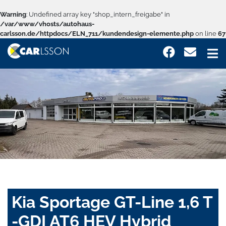
Warning
: Undefined array key "shop_intern_freigabe" in
/var/www/vhosts/autohaus-
carlsson.de/httpdocs/ELN_711/kundendesign-elemente.php
on line
67
Kia Sportage GT-Line 1,6 T
-GDI AT6 HEV Hybrid