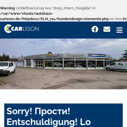
Warning
: Undefined array key "shop_intern_freigabe" in
/var/www/vhosts/autohaus-
carlsson.de/httpdocs/ELN_711/kundendesign-elemente.php
on line
67
Sorry! Прости!
Entschuldigung! Lo