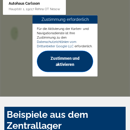
Autohaus Carlsson
Hauptstr. 1, 19217 Rehna OT Nesow
Zustimmung erforderlich
Für die Aktivierung der Karten- und
Navigationsdienste ist Ihre
Zustimmung zu den
Datenschutzrichtlinien vom
Drittanbieter Google LLC
erforderlich.
Zustimmen und
aktivieren
Beispiele aus dem
Zentrallager