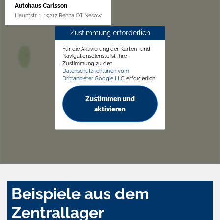
Autohaus Carlsson
Hauptstr. 1, 19217 Rehna OT Nesow
Zustimmung erforderlich
Für die Aktivierung der Karten- und
Navigationsdienste ist Ihre
Zustimmung zu den
Datenschutzrichtlinien vom
Drittanbieter Google LLC
erforderlich.
Zustimmen und
aktivieren
Beispiele aus dem
Zentrallager