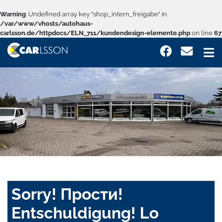
Warning
: Undefined array key "shop_intern_freigabe" in
/var/www/vhosts/autohaus-
carlsson.de/httpdocs/ELN_711/kundendesign-elemente.php
on line
67
Sorry! Прости!
Entschuldigung! Lo