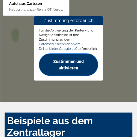
Autohaus Carlsson
Hauptstr. 1, 19217 Rehna OT Nesow
Zustimmung erforderlich
Für die Aktivierung der Karten- und
Navigationsdienste ist Ihre
Zustimmung zu den
Datenschutzrichtlinien vom
Drittanbieter Google LLC
erforderlich.
Zustimmen und
aktivieren
Beispiele aus dem
Zentrallager