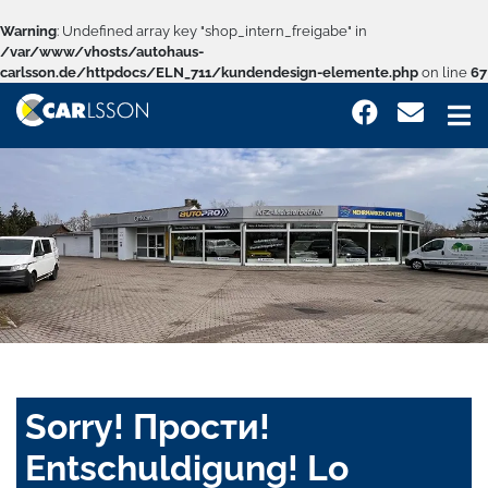
Warning
: Undefined array key "shop_intern_freigabe" in
/var/www/vhosts/autohaus-
carlsson.de/httpdocs/ELN_711/kundendesign-elemente.php
on line
67
Sorry! Прости!
Entschuldigung! Lo