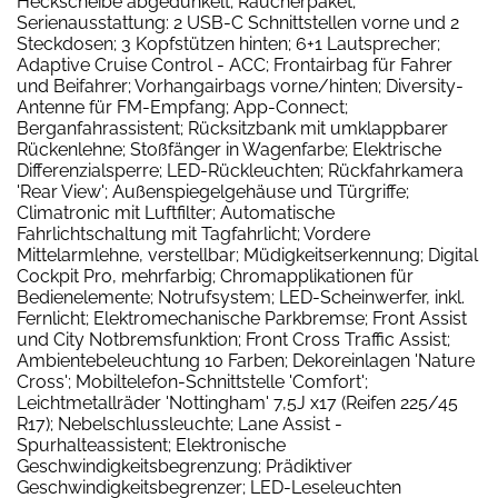
Heckscheibe abgedunkelt; Raucherpaket;
Serienausstattung: 2 USB-C Schnittstellen vorne und 2
Steckdosen; 3 Kopfstützen hinten; 6+1 Lautsprecher;
Adaptive Cruise Control - ACC; Frontairbag für Fahrer
und Beifahrer; Vorhangairbags vorne/hinten; Diversity-
Antenne für FM-Empfang; App-Connect;
Berganfahrassistent; Rücksitzbank mit umklappbarer
Rückenlehne; Stoßfänger in Wagenfarbe; Elektrische
Differenzialsperre; LED-Rückleuchten; Rückfahrkamera
'Rear View'; Außenspiegelgehäuse und Türgriffe;
Climatronic mit Luftfilter; Automatische
Fahrlichtschaltung mit Tagfahrlicht; Vordere
Mittelarmlehne, verstellbar; Müdigkeitserkennung; Digital
Cockpit Pro, mehrfarbig; Chromapplikationen für
Bedienelemente; Notrufsystem; LED-Scheinwerfer, inkl.
Fernlicht; Elektromechanische Parkbremse; Front Assist
und City Notbremsfunktion; Front Cross Traffic Assist;
Ambientebeleuchtung 10 Farben; Dekoreinlagen 'Nature
Cross'; Mobiltelefon-Schnittstelle 'Comfort';
Leichtmetallräder 'Nottingham' 7,5J x17 (Reifen 225/45
R17); Nebelschlussleuchte; Lane Assist -
Spurhalteassistent; Elektronische
Geschwindigkeitsbegrenzung; Prädiktiver
Geschwindigkeitsbegrenzer; LED-Leseleuchten