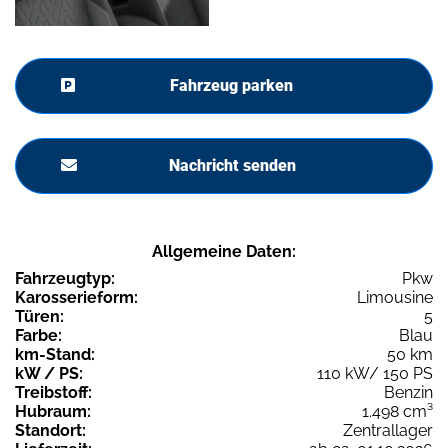
Fahrzeug parken
Nachricht senden
Allgemeine Daten:
Fahrzeugtyp:
Pkw
Karosserieform:
Limousine
Türen:
5
Farbe:
Blau
km-Stand:
50 km
kW / PS:
110 kW/ 150 PS
Treibstoff:
Benzin
Hubraum:
1.498 cm³
Standort:
Zentrallager