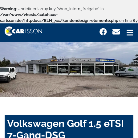
Warning
: Undefined array key "shop_intern_freigabe" in
/var/www/vhosts/autohaus-
carlsson.de/httpdocs/ELN_711/kundendesign-elemente.php
on line
67
Volkswagen Golf 1.5 eTSI
7-Gang-DSG