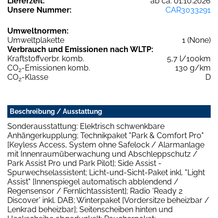
Lieferzeit:
ab ca. 01.10.2026
Unsere Nummer:
CAR3033291
Umweltnormen:
Umweltplakette
1 (None)
Verbrauch und Emissionen nach WLTP:
Kraftstoffverbr. komb.
5,7 l/100km
CO
-Emissionen komb.
130 g/km
2
CO
-Klasse
D
2
Beschreibung / Ausstattung
Sonderausstattung: Elektrisch schwenkbare
Anhängerkupplung; Technikpaket "Park & Comfort Pro"
[Keyless Access, System ohne Safelock / Alarmanlage
mit Innenraumüberwachung und Abschleppschutz /
Park Assist Pro und Park Pilot]; Side Assist -
Spurwechselassistent; Licht-und-Sicht-Paket inkl. "Light
Assist" [Innenspiegel automatisch abblendend /
Regensensor / Fernlichtassistent]; Radio 'Ready 2
Discover' inkl. DAB; Winterpaket [Vordersitze beheizbar /
Lenkrad beheizbar]; Seitenscheiben hinten und