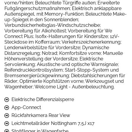
vorne/hinten; Beleuchtete Türgriffe außen; Erweiterte
Fußgängerschutzmaßnahmen; Elektrisch anklappbare
Außenspiegel, mit Memory-Funktion; Beleuchtete Make-
up-Spiegel in den Sonnenblenden;
Verbundsicherheitsglas-Windschutzscheibe;
Vorbereitung für Alkoholtest; Vorbereitung für We
Connect Plus; Isofix-Halterungen für Kindersitze; 12V-
Steckdose im Kofferraum; Verkehrszeichenerkennung;
Lendenwirbelstütze für Vordersitze; Dynamische
Distanzregelung; Notrad; Komfortsitze vorne; Manuelle
Höhenverstellung der Vordersitze; Elektrische
Servolenkung; Akustische und optische Warnsignale;
Reifendruckkontrollsystem; Start-Stopp-System und
Bremsenergierückgewinnung; Diebstahlsicherungen für
Räder; Optimierte Kopfstützen vorne; Werkzeugset und
Wagenheber; Welcome Light - Außenbeleuchtung.
Elektrische Differenzialsperre
App-Connect
Rückfahrkamera Rear View
Leichtmetallräder Nottingham 7,5J x17
Stoßfänger in Wagenfarbe