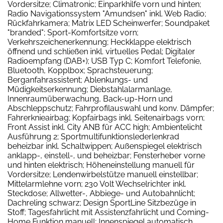
Vordersitze; Climatronic; Einparkhilfe vorn und hinten;
Radio Navigationssystem "Amundsen" inkl. Web Radio;
Rückfahrkamera; Matrix LED Scheinwerfer; Soundpaket
"branded"; Sport-Komfortsitze vorn;
Verkehrszeichenerkennung; Heckklappe elektrisch
öffnend und schließen inkl. virtuelles Pedal; Digitaler
Radioempfang (DAB+); USB Typ C; Komfort Telefonie,
Bluetooth, Kopplbox; Sprachsteuerung;
Berganfahrassistent; Ablenkungs- und
Müdigkeitserkennung; Diebstahlalarmanlage,
Innenraumüberwachung, Back-up-Horn und
Abschleppschutz; Fahrprofilauswahl und konv. Dämpfer;
Fahrerknieairbag; Kopfairbags inkl. Seitenairbags vorn;
Front Assist inkl. City ANB für ACC high; Ambientelicht
Ausführung 2; Sportmultifunktionslederlenkrad
beheizbar inkl. Schaltwippen; Außenspiegel elektrisch
anklapp-, einstell-, und beheizbar; Fensterheber vorne
und hinten elektrisch; Höheneinstellung manuell für
Vordersitze; Lendenwirbelstütze manuell einstellbar;
Mittelarmlehne vorn; 230 Volt Wechselrichter inkl.
Steckdose; Allwetter-, Abbiege- und Autobahnlicht;
Dachreling schwarz; Design SportLine Sitzbezüge in
Stoff; Tagesfahrlicht mit Assistenzfahrlicht und Coming-
Home Funktion manuell; Innenspiegel automatisch