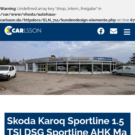
Warning
: Undefined array key "shop_intern_freigabe" in
/var/www/vhosts/autohaus-
carlsson.de/httpdocs/ELN_711/kundendesign-elemente.php
on line
67
Skoda Karoq Sportline 1.5
TSI DSG Sportline AHK Ma