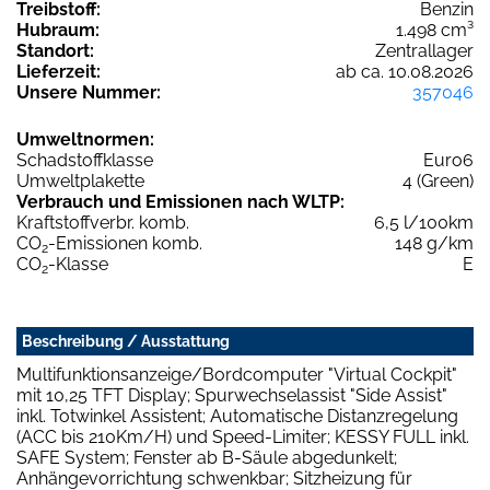
Treibstoff:
Benzin
Hubraum:
1.498 cm³
Standort:
Zentrallager
Lieferzeit:
ab ca. 10.08.2026
Unsere Nummer:
357046
Umweltnormen:
Schadstoffklasse
Euro6
Umweltplakette
4 (Green)
Verbrauch und Emissionen nach WLTP:
Kraftstoffverbr. komb.
6,5 l/100km
CO
-Emissionen komb.
148 g/km
2
CO
-Klasse
E
2
Beschreibung / Ausstattung
Multifunktionsanzeige/Bordcomputer "Virtual Cockpit"
mit 10,25 TFT Display; Spurwechselassist "Side Assist"
inkl. Totwinkel Assistent; Automatische Distanzregelung
(ACC bis 210Km/H) und Speed-Limiter; KESSY FULL inkl.
SAFE System; Fenster ab B-Säule abgedunkelt;
Anhängevorrichtung schwenkbar; Sitzheizung für