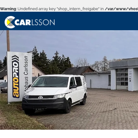
Warning
: Undefined array key "shop_intern_freigabe" in
/var/www/vhost