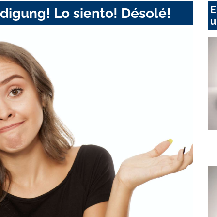
E
digung! Lo siento! Désolé!
u