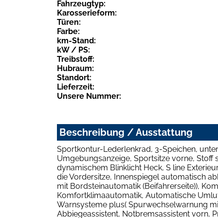
Fahrzeugtyp:
Karosserieform:
Türen:
Farbe:
km-Stand:
kW / PS:
Treibstoff:
Hubraum:
Standort:
Lieferzeit:
Unsere Nummer:
Beschreibung / Ausstattung
Sportkontur-Lederlenkrad, 3-Speichen, unten 
Umgebungsanzeige, Sportsitze vorne, Stoff 
dynamischem Blinklicht Heck, S line Exterieu
die Vordersitze, Innenspiegel automatisch a
mit Bordsteinautomatik (Beifahrerseite)), K
Komfortklimaautomatik, Automatische Umluftr
Warnsysteme plus( Spurwechselwarnung mit 
Abbiegeassistent, Notbremsassistent vorn, Pr