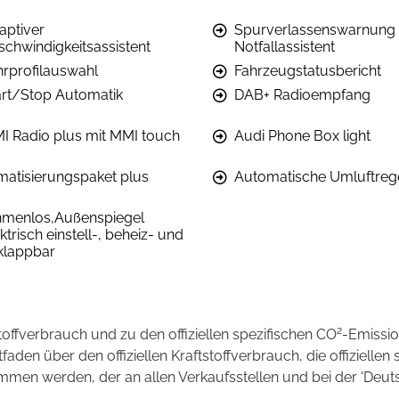
aptiver
Spurverlassenswarnung 
schwindigkeitsassistent
Notfallassistent
hrprofilauswahl
Fahrzeugstatusbericht
art/Stop Automatik
DAB+ Radioempfang
I Radio plus mit MMI touch
Audi Phone Box light
imatisierungspaket plus
Automatische Umluftreg
hmenlos,Außenspiegel
ktrisch einstell-, beheiz- und
klappbar
2
stoffverbrauch und zu den offiziellen spezifischen CO
-Emissi
en über den offiziellen Kraftstoffverbrauch, die offiziellen 
ommen werden, der an allen Verkaufsstellen und bei der 'D