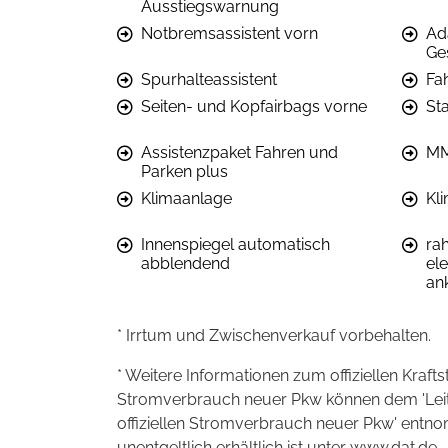
Ausstiegswarnung
Notbremsassistent vorn
Ad
Ge
Spurhalteassistent
Fa
Seiten- und Kopfairbags vorne
St
Assistenzpaket Fahren und
MM
Parken plus
Klimaanlage
Kl
Innenspiegel automatisch
ra
abblendend
ele
an
* Irrtum und Zwischenverkauf vorbehalten.
* Weitere Informationen zum offiziellen Kraft
Stromverbrauch neuer Pkw können dem 'Leitfad
offiziellen Stromverbrauch neuer Pkw' entn
unentgeltlich erhältlich ist unter www.dat.de.