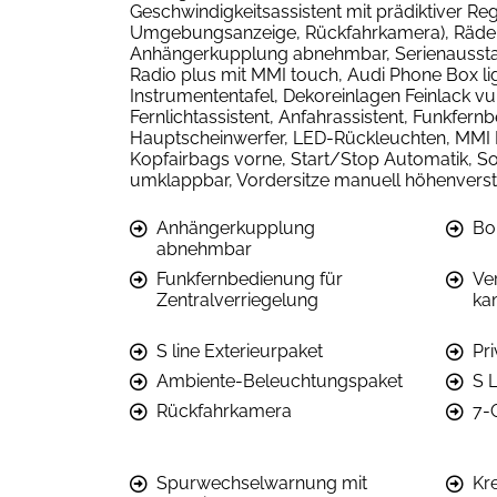
Geschwindigkeitsassistent mit prädiktiver Re
Umgebungsanzeige, Rückfahrkamera), Räder, 5
Anhängerkupplung abnehmbar, Serienausstat
Radio plus mit MMI touch, Audi Phone Box lig
Instrumententafel, Dekoreinlagen Feinlack vu
Fernlichtassistent, Anfahrassistent, Funkfe
Hauptscheinwerfer, LED-Rückleuchten, MMI Ra
Kopfairbags vorne, Start/Stop Automatik, S
umklappbar, Vordersitze manuell höhenverst
Anhängerkupplung
Bo
abnehmbar
Funkfernbedienung für
Ve
Zentralverriegelung
ka
S line Exterieurpaket
Pr
Ambiente-Beleuchtungspaket
S L
Rückfahrkamera
7-
Spurwechselwarnung mit
Kr