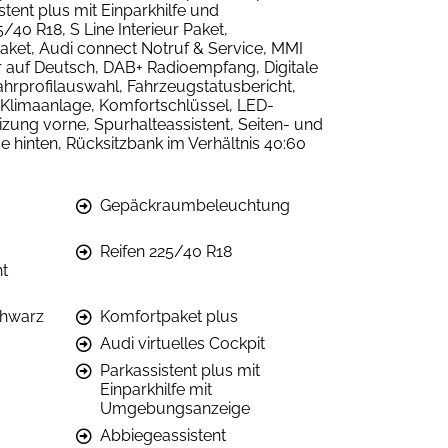
tent plus mit Einparkhilfe und
40 R18, S Line Interieur Paket,
et, Audi connect Notruf & Service, MMI
tur auf Deutsch, DAB+ Radioempfang, Digitale
ahrprofilauswahl, Fahrzeugstatusbericht,
 Klimaanlage, Komfortschlüssel, LED-
zung vorne, Spurhalteassistent, Seiten- und
hinten, Rücksitzbank im Verhältnis 40:60
Gepäckraumbeleuchtung
Reifen 225/40 R18
ht
chwarz
Komfortpaket plus
Audi virtuelles Cockpit
Parkassistent plus mit
Einparkhilfe mit
Umgebungsanzeige
Abbiegeassistent