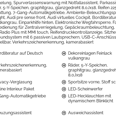
gelung, Spurverlassenswarnung mit Notfallassistent, Parkassis
-Y-Speichen, graphitgrau, glanzgedreht 8,0Jx18, Reifen 225/
tung, 7-Gang-Automatikgetriebe, Ambiente-Beleuchtungspak
ht, Audi pre sense front, Audi virtuelles Cockpit, Bordlitera
lkangrau, Einparkhilfe hinten, Elektronische Wegfahrsperre, F
rnbedienung für Zentralverriegelung, Gepäckraumbeleuchtung,
dio Plus mit MMI touch, Reifendruckkontrollanzeige, Sitzhei
oundsystem mit 6 passiven Lautsprechern, USB-C-Anschlüsse 
ellbar, Verkehrszeichenerkennung, kamerabasiert
rdliteratur auf Deutsch
Dekoreinlagen Feinlack
vulkangrau
rkehrszeichenerkennung,
Räder, 5-Y-Speichen,
merabasiert
graphitgrau, glanzgedre
8,0Jx18
ivacy-Verglasung
Sportsitze vorne, Stoff s
ine Interieur Paket
LED-Scheinwerfer
Gang-Automatikgetriebe
LED-Heckleuchten mit
dynamischem Blinklicht
euzungsassistent
Ausweichassistent