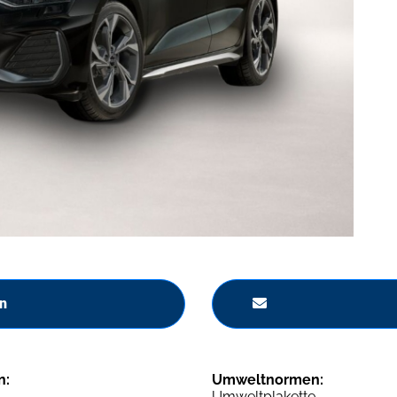
n
n:
Umweltnormen:
Umweltplakette