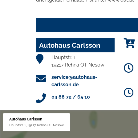
Autohaus Carlsson
Hauptstr. 1
19217 Rehna OT Nesow
service@autohaus-
carlsson.de
03 88 72 / 65 10
Autohaus Carlsson
Hauptstr. 1, 19217 Rehna OT Nesow