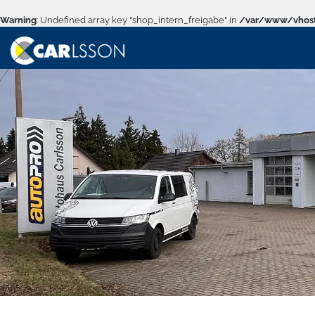
Warning
: Undefined array key "shop_intern_freigabe" in
/var/www/vhost