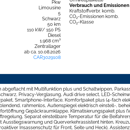
Pkw
Verbrauch und Emissionen
Limousine
Kraftstoffverbr. komb.
5
CO
-Emissionen komb.
2
Schwarz
CO
-Klasse
2
50 km
110 kW/ 150 PS
Diesel
1.968 cm³
Zentrallager
ab ca. 10.08.2026
CAR3029108
abgeflacht mit Multifunktion plus und Schaltwippen, Parkassis
schwarz, Privacy-Verglasung, Audi drive select, LED-Schein
rpaket, Smartphone-Interface, Komfortpaket plus (4-fach elek
bblendend, rahmenlos, Außenspiegel elektrisch einstell-, beh
omfortöffnung Gepäckraumklappe, Klimatisierungspaket plus (
egelung, Separat einstellbare Temperatur für die Beifahrers
Ausstiegswarnung und Querverkehrassistent hinten, Kreuzu
oaktiver Insassenschutz für Front, Seite und Heck), Assisten