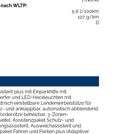
 nach WLTP:
5,6 l/100km
127 g/km
D
tent plus mit Einparkhilfe mit
werfer und LED-Heckleuchten mit
trisch einstellbare Lendenwirbelstütze für
eiz- und anklappbar, automatisch abblendend,
Vordersitze beheizbar, 3-Zonen-
eite), Assistenzpaket Schutz- und
ngsassistent, Ausweichassistent und
zpaket Fahren und Parken plus (Adaptiver