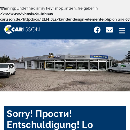
Warning
: Undefined array key "shop_intern_freigabe" in
/var/www/vhosts/autohaus-
carlsson.de/httpdocs/ELN_711/kundendesign-elemente.php
on line
67
Sorry! Прости!
Entschuldigung! Lo