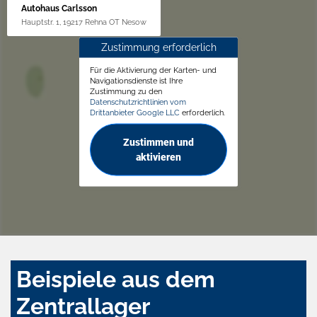
Autohaus Carlsson
Hauptstr. 1, 19217 Rehna OT Nesow
Zustimmung erforderlich
Für die Aktivierung der Karten- und
Navigationsdienste ist Ihre
Zustimmung zu den
Datenschutzrichtlinien vom
Drittanbieter Google LLC
erforderlich.
Zustimmen und
aktivieren
Beispiele aus dem
Zentrallager