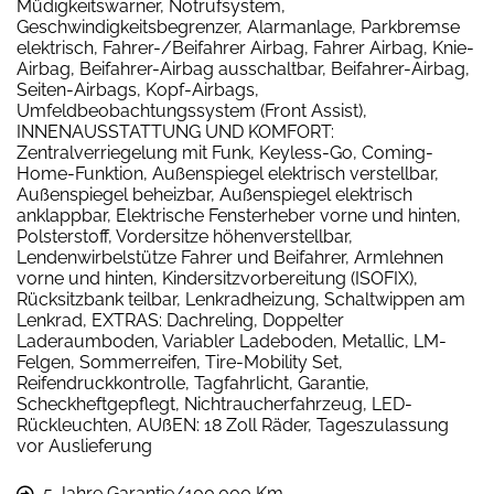
Müdigkeitswarner, Notrufsystem,
Geschwindigkeitsbegrenzer, Alarmanlage, Parkbremse
elektrisch, Fahrer-/Beifahrer Airbag, Fahrer Airbag, Knie-
Airbag, Beifahrer-Airbag ausschaltbar, Beifahrer-Airbag,
Seiten-Airbags, Kopf-Airbags,
Umfeldbeobachtungssystem (Front Assist),
INNENAUSSTATTUNG UND KOMFORT:
Zentralverriegelung mit Funk, Keyless-Go, Coming-
Home-Funktion, Außenspiegel elektrisch verstellbar,
Außenspiegel beheizbar, Außenspiegel elektrisch
anklappbar, Elektrische Fensterheber vorne und hinten,
Polsterstoff, Vordersitze höhenverstellbar,
Lendenwirbelstütze Fahrer und Beifahrer, Armlehnen
vorne und hinten, Kindersitzvorbereitung (ISOFIX),
Rücksitzbank teilbar, Lenkradheizung, Schaltwippen am
Lenkrad, EXTRAS: Dachreling, Doppelter
Laderaumboden, Variabler Ladeboden, Metallic, LM-
Felgen, Sommerreifen, Tire-Mobility Set,
Reifendruckkontrolle, Tagfahrlicht, Garantie,
Scheckheftgepflegt, Nichtraucherfahrzeug, LED-
Rückleuchten, AUßEN: 18 Zoll Räder, Tageszulassung
vor Auslieferung
5 Jahre Garantie/100.000 Km