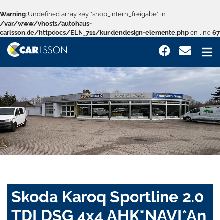
Warning
: Undefined array key "shop_intern_freigabe" in
/var/www/vhosts/autohaus-
carlsson.de/httpdocs/ELN_711/kundendesign-elemente.php
on line
67
Skoda Karoq Sportline 2.0
TDI DSG 4x4 AHK*NAVI*An