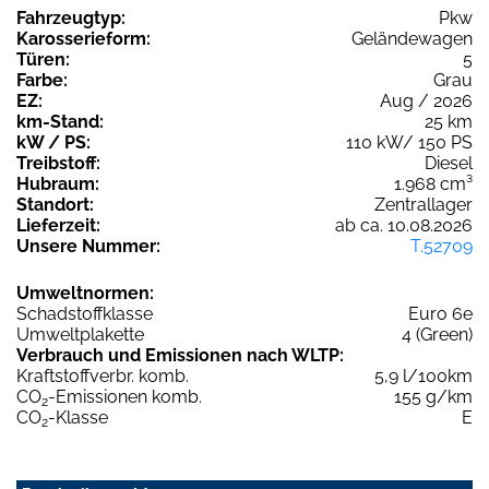
Fahrzeugtyp:
Pkw
Karosserieform:
Geländewagen
Türen:
5
Farbe:
Grau
EZ:
Aug / 2026
km-Stand:
25 km
kW / PS:
110 kW/ 150 PS
Treibstoff:
Diesel
Hubraum:
1.968 cm³
Standort:
Zentrallager
Lieferzeit:
ab ca. 10.08.2026
Unsere Nummer:
T.52709
Umweltnormen:
Schadstoffklasse
Euro 6e
Umweltplakette
4 (Green)
Verbrauch und Emissionen nach WLTP:
Kraftstoffverbr. komb.
5,9 l/100km
CO
-Emissionen komb.
155 g/km
2
CO
-Klasse
E
2