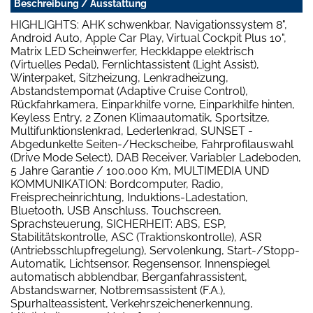
Beschreibung / Ausstattung
HIGHLIGHTS: AHK schwenkbar, Navigationssystem 8",
Android Auto, Apple Car Play, Virtual Cockpit Plus 10",
Matrix LED Scheinwerfer, Heckklappe elektrisch
(Virtuelles Pedal), Fernlichtassistent (Light Assist),
Winterpaket, Sitzheizung, Lenkradheizung,
Abstandstempomat (Adaptive Cruise Control),
Rückfahrkamera, Einparkhilfe vorne, Einparkhilfe hinten,
Keyless Entry, 2 Zonen Klimaautomatik, Sportsitze,
Multifunktionslenkrad, Lederlenkrad, SUNSET -
Abgedunkelte Seiten-/Heckscheibe, Fahrprofilauswahl
(Drive Mode Select), DAB Receiver, Variabler Ladeboden,
5 Jahre Garantie / 100.000 Km, MULTIMEDIA UND
KOMMUNIKATION: Bordcomputer, Radio,
Freisprecheinrichtung, Induktions-Ladestation,
Bluetooth, USB Anschluss, Touchscreen,
Sprachsteuerung, SICHERHEIT: ABS, ESP,
Stabilitätskontrolle, ASC (Traktionskontrolle), ASR
(Antriebsschlupfregelung), Servolenkung, Start-/Stopp-
Automatik, Lichtsensor, Regensensor, Innenspiegel
automatisch abblendbar, Berganfahrassistent,
Abstandswarner, Notbremsassistent (F.A.),
Spurhalteassistent, Verkehrszeichenerkennung,