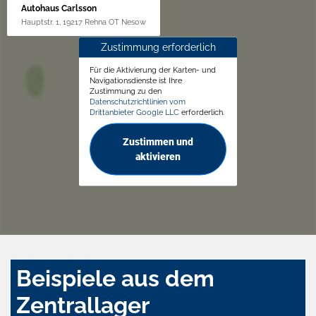
Autohaus Carlsson
Hauptstr. 1, 19217 Rehna OT Nesow
Zustimmung erforderlich
Für die Aktivierung der Karten- und
Navigationsdienste ist Ihre
Zustimmung zu den
Datenschutzrichtlinien vom
Drittanbieter Google LLC
erforderlich.
Zustimmen und
aktivieren
Beispiele aus dem
Zentrallager