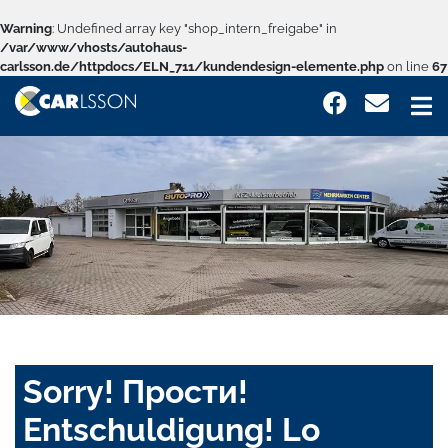
Warning
: Undefined array key "shop_intern_freigabe" in
/var/www/vhosts/autohaus-
carlsson.de/httpdocs/ELN_711/kundendesign-elemente.php
on line
67
Sorry! Прости!
Entschuldigung! Lo