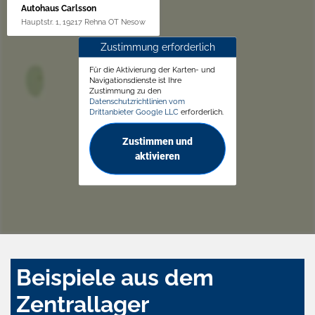
Autohaus Carlsson
Hauptstr. 1, 19217 Rehna OT Nesow
Zustimmung erforderlich
Für die Aktivierung der Karten- und
Navigationsdienste ist Ihre
Zustimmung zu den
Datenschutzrichtlinien vom
Drittanbieter Google LLC
erforderlich.
Zustimmen und
aktivieren
Beispiele aus dem
Zentrallager