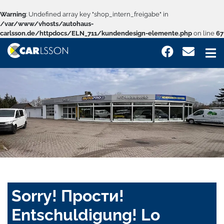
Warning
: Undefined array key "shop_intern_freigabe" in
/var/www/vhosts/autohaus-
carlsson.de/httpdocs/ELN_711/kundendesign-elemente.php
on line
67
Sorry! Прости!
Entschuldigung! Lo