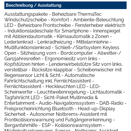
Beschreibung / Ausstattung
Ausstattungspakete - Beheizbare ThermaTec
Windschutzscheibe - Komfort - Ambiente-Beleuchtung
LED - Beheizbare Frontscheibe - Fensterheber elektrisch
- Induktionsladeschale für Smartphone - Innenspiegel
mit Abblendautomatik - Klimaautomatik 2 Zonen -
Lederlenkrad - Lenkradheizung - Mittelarmlehne -
Multifunktionslenkrad - Schließ-/Startsystem Keyless
Open - Sitzheizung vorn - Bordcomputer - Allwetter-/
Ganzjahresreifen - Ergonomiesitz vorn links -
Kopfstützen hinten - Lendenwirbelstütze Sitz vorn links,
verstellbar - Rücksitze klappbar - Scheibenwischer mit
Regensensor Licht & Sicht - Automatische
Fahrlichtschaltung inkl. Fernlichtassistent -
Fernlichtassistent - Heckleuchten LED - LED-
Scheinwerfer - Leuchtweitenregelung - Lichtautomatik -
Tagfahrlicht LED - Sicht-Paket Multimedia &
Entertainment - Audio-Navigationssystem - DAB-Radio -
Freisprecheinrichtung Bluetooth - Head-up-Display
Sicherheit - Autonomer Notbrems-Assistent mit
Frontkollisionswarnung und Fußgängererkennung -
Berganfahrhilfe - ESP - Kollisionswarnsystem -
Müdigkeitserkennungs-Sensor - Notbrems-Assistent -