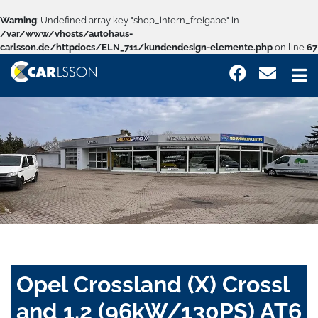
Warning
: Undefined array key "shop_intern_freigabe" in
/var/www/vhosts/autohaus-
carlsson.de/httpdocs/ELN_711/kundendesign-elemente.php
on line
67
Opel Crossland (X) Crossl
and 1.2 (96kW/130PS) AT6