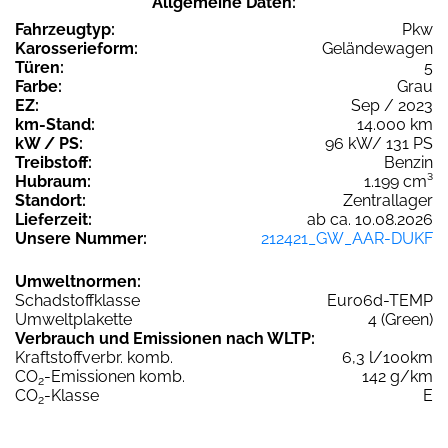
Allgemeine Daten:
Fahrzeugtyp:
Pkw
Karosserieform:
Geländewagen
Türen:
5
Farbe:
Grau
EZ:
Sep / 2023
km-Stand:
14.000 km
kW / PS:
96 kW/ 131 PS
Treibstoff:
Benzin
Hubraum:
1.199 cm³
Standort:
Zentrallager
Lieferzeit:
ab ca. 10.08.2026
Unsere Nummer:
212421_GW_AAR-DUKF
Umweltnormen:
Schadstoffklasse
Euro6d-TEMP
Umweltplakette
4 (Green)
Verbrauch und Emissionen nach WLTP:
Kraftstoffverbr. komb.
6,3 l/100km
CO
-Emissionen komb.
142 g/km
2
CO
-Klasse
E
2