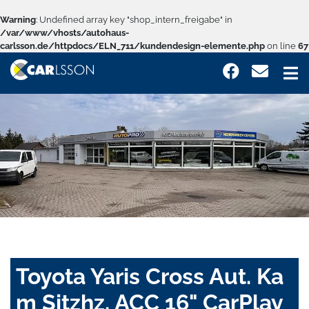
Warning
: Undefined array key "shop_intern_freigabe" in
/var/www/vhosts/autohaus-
carlsson.de/httpdocs/ELN_711/kundendesign-elemente.php
on line
67
Toyota Yaris Cross Aut. Ka
m Sitzhz. ACC 16" CarPlay