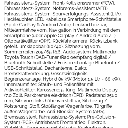
Fahrassistenz-System: Front-Kollisionswarner (FCW),
Fahrassistenz-System: Notbrems-Assistent (AEB),
Fahrassistenz-System: Spurverfolgungs-Assistent (LTA),
Heckleuchten LED, Kabellose Smartphone-Schnittstelle
(Apple CarPlay & Android Auto), Lenkrad heizbar,
Mittelarmlehne vorn, Navigation in Verbindung mit dem
Smartphone (über Apple Carplay / Android Auto /...),
Ottopartikelfilter (OPF), Rückfahrkamera, Rücksitzbank
geteilt, umklappbar (60/40), Sitzheizung vorn,
Sommerreifen 205/65 R16, Audiosystem: Multimedia
Toyota Touch (DAB-Tuner (Radioempfang digital) /
Bluetooth-Schnittstelle / Freisprechanlage Bluetooth /
USB-Schnittstelle), Dachantenne, Elektr.
Bremskraftverteilung, Geschwindigkeits-
Begrenzeranlage, Hybrid 85 kW (Motor 1,5 Ltr. - 68 kW),
Innenraumfilter: Staub- und Pollenfilter mit
Aktivkohlefilter, Karosserie: 5-türig, Multimedia Display
(7,0 Zoll), Parkbremse elektrisch (EPB), Radstand 2560
mm, Sitz vorn links höhenverstellbar, Sitzbezug /
Polsterung: Stoff, Stoßfänger Wagenfarbe, Türgriffe
außen Wagenfarbe, Anti-Blockier-System (ABS),
Bremsassistent, Fahrassistenz-System: Pre-Collision-
System (PCS), Antriebsart: Frontantrieb, Elektron.
Stabilitäts-Programm mit Antriebs-Schlupfregelung