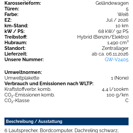
Karosserieform:
Geländewagen
Türen:
5
Farbe:
Weiß
EZ:
Jul / 2026
km-Stand:
10 km
kW / PS:
68 kW/ 92 PS
Treibstoff:
Hybrid (Benzin/Elektro)
Hubraum:
1.490 cm³
Standort:
Zentrallager
Lieferzeit:
ab ca. 06.11.2026
Unsere Nummer:
GW-V2405
Umweltnormen:
Umweltplakette
1 (None)
Verbrauch und Emissionen nach WLTP:
Kraftstoffverbr. komb.
4,4 l/100km
CO
-Emissionen komb.
100 g/km
2
CO
-Klasse
C
2
Beschreibung / Ausstattung
6 Lautsprecher, Bordcomputer, Dachreling schwarz,