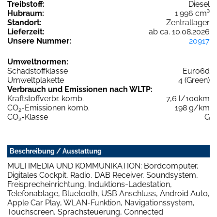
Treibstoff:
Diesel
Hubraum:
1.996 cm³
Standort:
Zentrallager
Lieferzeit:
ab ca. 10.08.2026
Unsere Nummer:
20917
Umweltnormen:
Schadstoffklasse
Euro6d
Umweltplakette
4 (Green)
Verbrauch und Emissionen nach WLTP:
Kraftstoffverbr. komb.
7,6 l/100km
CO
-Emissionen komb.
198 g/km
2
CO
-Klasse
G
2
Beschreibung / Ausstattung
MULTIMEDIA UND KOMMUNIKATION: Bordcomputer,
Digitales Cockpit, Radio, DAB Receiver, Soundsystem,
Freisprecheinrichtung, Induktions-Ladestation,
Telefonablage, Bluetooth, USB Anschluss, Android Auto,
Apple Car Play, WLAN-Funktion, Navigationssystem,
Touchscreen, Sprachsteuerung, Connected