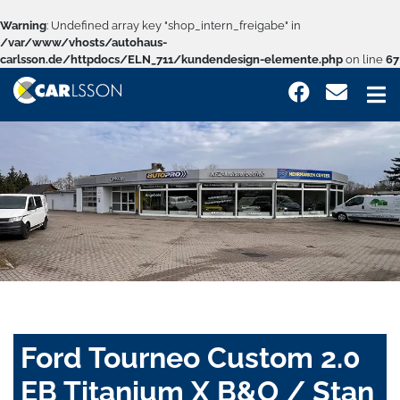
Warning
: Undefined array key "shop_intern_freigabe" in
/var/www/vhosts/autohaus-
carlsson.de/httpdocs/ELN_711/kundendesign-elemente.php
on line
67
Ford Tourneo Custom 2.0
EB Titanium X B&O / Stan