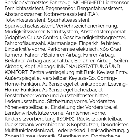
Service/Vernetztes Fahrzeug; SICHERHEIT: Lichtsensor,
Fernlichtassistent, Regensensor, Berganfahrassistent,
Abstandswarner, Notbremsassistent (F.A.),
Totwinkelassistent, Spurhalteassistent,
Spurwechselassistent, Verkehrszeichenerkennung,
Müdigkeitswarner, Notrufsystem, Abstandstempomat
(Adaptive Cruise Control), Geschwindigkeitsbegrenzer,
Fahrprofilauswahl, Alarmanlage, Einparkhilfe hinten,
Einparkhilfe vorne, Parkbremse elektrisch, 360 Grad
Kamera, Fahrer-/Beifahrer Airbag, Fahrer Airbag,
Beifahrer-Airbag ausschaltbar, Beifahrer-Airbag, Seiten-
Airbags, Kopf-Airbags; INNENAUSSTATTUNG UND
KOMFORT: Zentralverriegelung mit Funk, Keyless Entry,
Außenspiegel el. verstellbar, Keyless-Go, Coming-
Home-Funktion, Außenspiegel el. anklappbar, Leaving-
Home-Funktion, Außenspiegel beheizbar, el.
Fensterheber vorne und Ausstellfenster hinten,
Lederausstattung, Sitzheizung vorne, Vordersitze
höhenverstellbar, el. Einstellung der Vordersitze, el.
Lendenwirbelstütze vorne, Armlehnen vorne,
Kindersitzvorbereitung (ISOFIX), Rücksitzbank teilbar,
Rücksitzbank verschiebbar, 8 Kopfstützen, Dekorleisten,
Multifunktionslenkrad, Lederlenkrad, Lenkradheizung, 3
Zonen Klimaautomatik, Standheizung, Frontscheibe