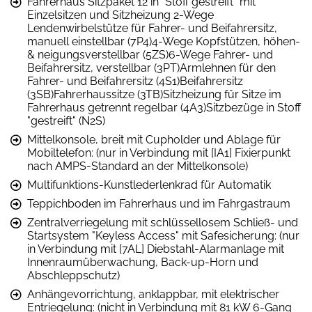
Fahrerhaus Sitzpaket 12 in "Stoff gestreift" mit
Einzelsitzen und Sitzheizung 2-Wege
Lendenwirbelstütze für Fahrer- und Beifahrersitz,
manuell einstellbar (7P4)4-Wege Kopfstützen, höhen-
& neigungsverstellbar (5ZS)6-Wege Fahrer- und
Beifahrersitz, verstellbar (3PT)Armlehnen für den
Fahrer- und Beifahrersitz (4S1)Beifahrersitz
(3SB)Fahrerhaussitze (3TB)Sitzheizung für Sitze im
Fahrerhaus getrennt regelbar (4A3)Sitzbezüge in Stoff
"gestreift" (N2S)
Mittelkonsole, breit mit Cupholder und Ablage für
Mobiltelefon: (nur in Verbindung mit [IA1] Fixierpunkt
nach AMPS-Standard an der Mittelkonsole)
Multifunktions-Kunstlederlenkrad für Automatik
Teppichboden im Fahrerhaus und im Fahrgastraum
Zentralverriegelung mit schlüssellosem Schließ- und
Startsystem "Keyless Access" mit Safesicherung: (nur
in Verbindung mit [7AL] Diebstahl-Alarmanlage mit
Innenraumüberwachung, Back-up-Horn und
Abschleppschutz)
Anhängevorrichtung, anklappbar, mit elektrischer
Entriegelung: (nicht in Verbindung mit 81 kW 6-Gang