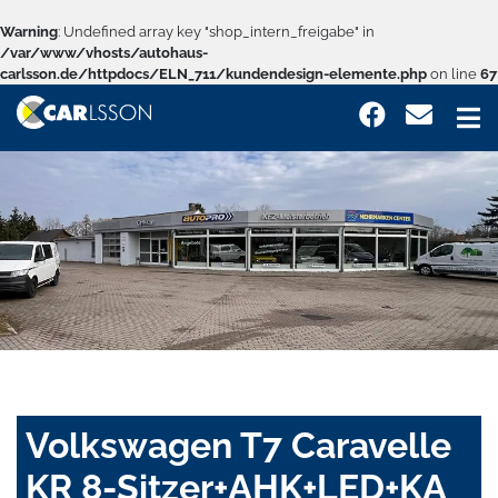
Warning
: Undefined array key "shop_intern_freigabe" in
/var/www/vhosts/autohaus-
carlsson.de/httpdocs/ELN_711/kundendesign-elemente.php
on line
67
Volkswagen T7 Caravelle
KR 8-Sitzer+AHK+LED+KA