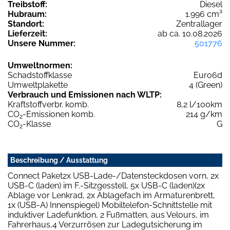
Treibstoff:
Diesel
Hubraum:
1.996 cm³
Standort:
Zentrallager
Lieferzeit:
ab ca. 10.08.2026
Unsere Nummer:
501776
Umweltnormen:
Schadstoffklasse
Euro6d
Umweltplakette
4 (Green)
Verbrauch und Emissionen nach WLTP:
Kraftstoffverbr. komb.
8,2 l/100km
CO
-Emissionen komb.
214 g/km
2
CO
-Klasse
G
2
Beschreibung / Ausstattung
Connect Paket2x USB-Lade-/Datensteckdosen vorn, 2x
USB-C (laden) im F.-Sitzgesstell, 5x USB-C (laden)(2x
Ablage vor Lenkrad, 2x Ablagefach im Armaturenbrett,
1x (USB-A) Innenspiegel) Mobiltelefon-Schnittstelle mit
induktiver Ladefunktion, 2 Fußmatten, aus Velours, im
Fahrerhaus,4 Verzurrösen zur Ladegutsicherung im