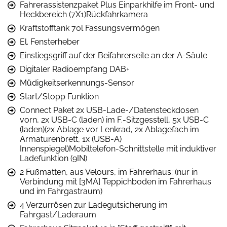
Fahrerassistenzpaket Plus Einparkhilfe im Front- und
Heckbereich (7X1)Rückfahrkamera
Kraftstofftank 70l Fassungsvermögen
El. Fensterheber
Einstiegsgriff auf der Beifahrerseite an der A-Säule
Digitaler Radioempfang DAB+
Müdigkeitserkennungs-Sensor
Start/Stopp Funktion
Connect Paket 2x USB-Lade-/Datensteckdosen
vorn, 2x USB-C (laden) im F.-Sitzgesstell, 5x USB-C
(laden)(2x Ablage vor Lenkrad, 2x Ablagefach im
Armaturenbrett, 1x (USB-A)
Innenspiegel)Mobiltelefon-Schnittstelle mit induktiver
Ladefunktion (9IN)
2 Fußmatten, aus Velours, im Fahrerhaus: (nur in
Verbindung mit [3MA] Teppichboden im Fahrerhaus
und im Fahrgastraum)
4 Verzurrösen zur Ladegutsicherung im
Fahrgast/Laderaum