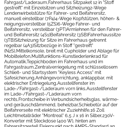
Fahrgast/Laderaum,Fahrerhaus Sitzpaket 12 in "Stoff
gestreift" mit Einzelsitzen und Sitzheizung2-Wege
Lendenwirbelstütze für Fahrer- und Beifahrersitz,
manuell einstellbar (7P4)4-Wege Kopfstützen, höhen- &
neigungsverstellbar (5ZS)6-Wege Fahrer- und
Beifahrersitz, verstellbar (3PT)Armlehnen für den Fahrer-
und Beifahrersitz (4S1)Beifahrersitz (3SB)Fahrerhaussitze
(3TB)Sitzheizung für Sitze im Fahrerhaus getrennt
regelbar (4A3)Sitzbezüge in Stoff "gestreift"
(N2S),Mittelkonsole, breit mit Cupholder und Ablage für
Mobiltelefon,Multifunktions-Kunstlederlenkrad für
Automatik,Teppichboden im Fahrerhaus und im
Fahrgastraum,Zentralverriegelung mit schlüssellosem
Schließ- und Startsystem "Keyless Access" mit
Safesicherung,Anhängevorrichtung, anklappbar, mit
elektrischer Entriegelung,Ausstellfenster im
Lade-/Fahrgast-/Laderaum vorn links,Ausstellfenster
im Lade-/Fahrgast-/Laderaum vorn
rechts,Frontscheibe in Verbundsicherheitsglas, wärme-
und geräuschdämmend, beheizbar,Schiebetür auf der
Beifahrerseite mit elektrischer Zuziehhilfe,16 Zoll
Leichtmetallräder "Montreal" 6,5 J x 16 in Silber,230V-
Konverter mit Steckdose (400 W), hinten am
Fahrersitzgestell,Fixierpunkt nach AMPS-Standard an