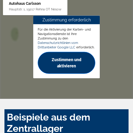
Autohaus Carlsson
Hauptstr. 1, 19217 Rehna OT Nesow
Zustimmung erforderlich
Für die Aktivierung der Karten- und
Navigationsdienste ist Ihre
Zustimmung zu den
Datenschutzrichtlinien vom
Drittanbieter Google LLC
erforderlich.
Zustimmen und
aktivieren
Beispiele aus dem
Zentrallager