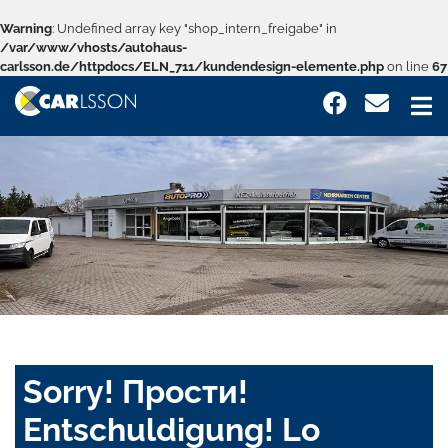
Warning
: Undefined array key "shop_intern_freigabe" in
/var/www/vhosts/autohaus-
carlsson.de/httpdocs/ELN_711/kundendesign-elemente.php
on line
67
Sorry! Прости!
Entschuldigung! Lo